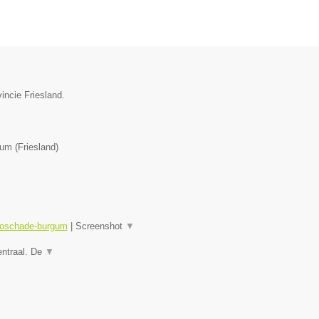
incie Friesland.
gum
(
Friesland
)
utoschade-burgum
|
Screenshot
▼
entraal. De
▼