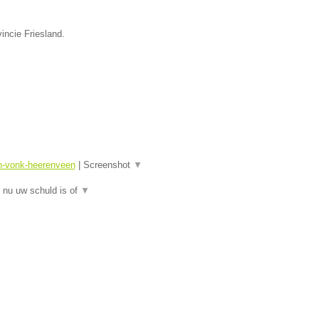
incie Friesland.
sn-vonk-heerenveen
|
Screenshot
▼
 nu uw schuld is of
▼