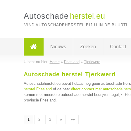
Autoschade
herstel.eu
VIND AUTOSCHADEHERSTEL BIJ U IN DE BUURT!
Nieuws
Zoeken
Contact
U bent nu hier:
Home
»
Friesland
»
Tjerkwerd
Autoschade herstel Tjerkwerd
Autoschadeherstel.eu bevat helaas nog geen
autoschade herst
herstel Friesland
of ga naar
direct contact met autoschade herst
komen met meerdere autoschade herstel bedrijven tegelijk. Hie
provincie Friesland.
1
2
3
»
»»