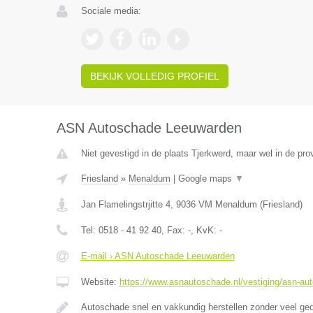
Sociale media:
BEKIJK VOLLEDIG PROFIEL
ASN Autoschade Leeuwarden
Niet gevestigd in de plaats Tjerkwerd, maar wel in de prov
Friesland
»
Menaldum
|
Google maps
▼
Jan Flamelingstrjitte 4
,
9036 VM
Menaldum
(
Friesland
)
Tel:
0518 - 41 92 40
, Fax:
-
, KvK:
-
E-mail › ASN Autoschade Leeuwarden
Website:
https://www.asnautoschade.nl/vestiging/asn-au
Autoschade snel en vakkundig herstellen zonder veel ge