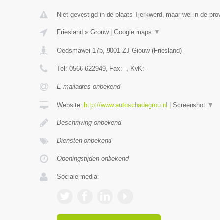
Niet gevestigd in de plaats Tjerkwerd, maar wel in de prov
Friesland
»
Grouw
|
Google maps
▼
Oedsmawei 17b
,
9001 ZJ
Grouw
(
Friesland
)
Tel:
0566-622949
, Fax:
-
, KvK:
-
E-mailadres onbekend
Website:
http://www.autoschadegrou.nl
|
Screenshot
▼
Beschrijving onbekend
Diensten onbekend
Openingstijden onbekend
Sociale media: