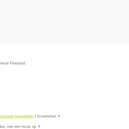
incie Friesland.
toschade-leeuwarden
|
Screenshot
▼
doe, met een focus op
▼