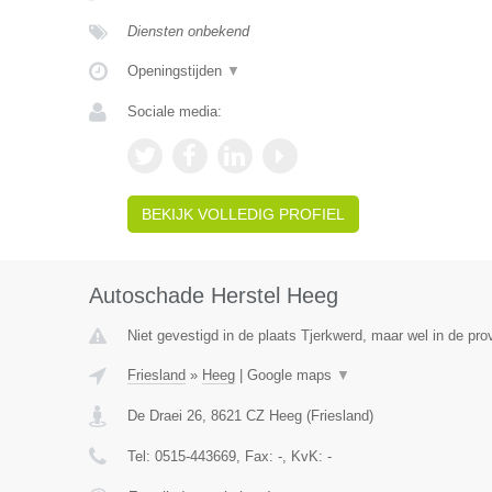
Diensten onbekend
Openingstijden
▼
Sociale media:
BEKIJK VOLLEDIG PROFIEL
Autoschade Herstel Heeg
Niet gevestigd in de plaats Tjerkwerd, maar wel in de prov
Friesland
»
Heeg
|
Google maps
▼
De Draei 26
,
8621 CZ
Heeg
(
Friesland
)
Tel:
0515-443669
, Fax:
-
, KvK:
-