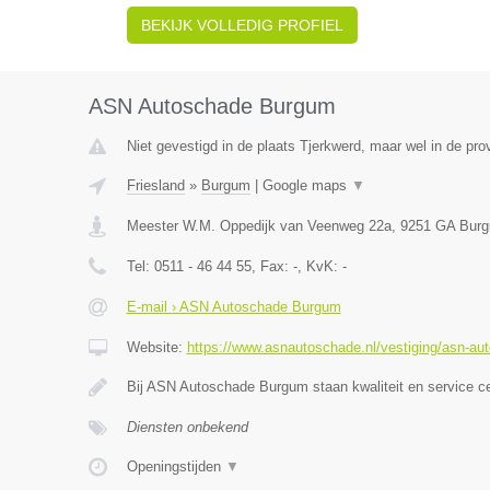
BEKIJK VOLLEDIG PROFIEL
ASN Autoschade Burgum
Niet gevestigd in de plaats Tjerkwerd, maar wel in de prov
Friesland
»
Burgum
|
Google maps
▼
Meester W.M. Oppedijk van Veenweg 22a
,
9251 GA
Bur
Tel:
0511 - 46 44 55
, Fax:
-
, KvK:
-
E-mail › ASN Autoschade Burgum
Website:
https://www.asnautoschade.nl/vestiging/asn-a
Bij ASN Autoschade Burgum staan kwaliteit en service c
Diensten onbekend
Openingstijden
▼