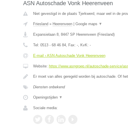
ASN Autoschade Vonk Heerenveen
Niet gevestigd in de plaats Tjerkwerd, maar wel in de prov
Friesland
»
Heerenveen
|
Google maps
▼
Expansielaan 8
,
8447 SP
Heerenveen
(
Friesland
)
Tel:
0513 - 68 46 84
, Fax:
-
, KvK:
-
E-mail › ASN Autoschade Vonk Heerenveen
Website:
https://www.asngroep.nl/autoschade-service/a
Er moet van alles geregeld worden bij autoschade. Of het
Diensten onbekend
Openingstijden
▼
Sociale media: