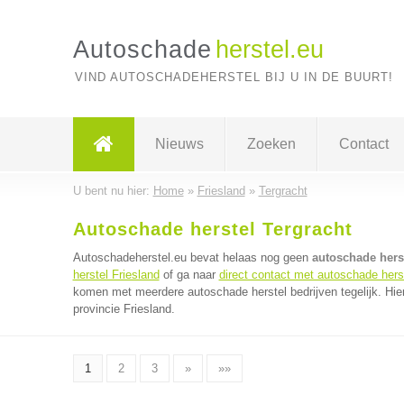
Autoschade
herstel.eu
VIND AUTOSCHADEHERSTEL BIJ U IN DE BUURT!
Nieuws
Zoeken
Contact
U bent nu hier:
Home
»
Friesland
»
Tergracht
Autoschade herstel Tergracht
Autoschadeherstel.eu bevat helaas nog geen
autoschade herst
herstel Friesland
of ga naar
direct contact met autoschade herst
komen met meerdere autoschade herstel bedrijven tegelijk. Hie
provincie Friesland.
1
2
3
»
»»