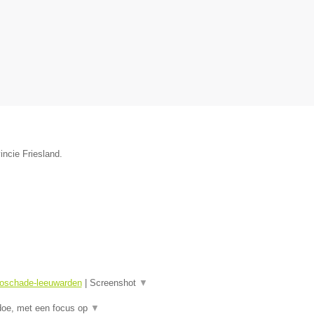
incie Friesland.
toschade-leeuwarden
|
Screenshot
▼
doe, met een focus op
▼