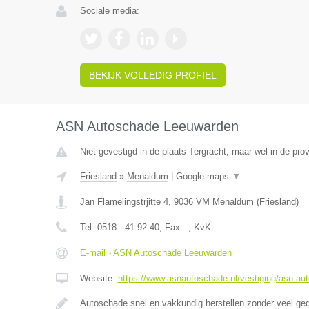
Sociale media:
BEKIJK VOLLEDIG PROFIEL
ASN Autoschade Leeuwarden
Niet gevestigd in de plaats Tergracht, maar wel in de prov
Friesland
»
Menaldum
|
Google maps
▼
Jan Flamelingstrjitte 4
,
9036 VM
Menaldum
(
Friesland
)
Tel:
0518 - 41 92 40
, Fax:
-
, KvK:
-
E-mail › ASN Autoschade Leeuwarden
Website:
https://www.asnautoschade.nl/vestiging/asn-au
Autoschade snel en vakkundig herstellen zonder veel ge