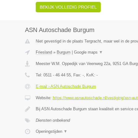
BEKIJK VOLLEDIG PROFIEL
ASN Autoschade Burgum
Niet gevestigd in de plaats Tergracht, maar wel in de prov
Friesland
»
Burgum
|
Google maps
▼
Meester W.M. Oppedijk van Veenweg 22a
,
9251 GA
Bur
Tel:
0511 - 46 44 55
, Fax:
-
, KvK:
-
E-mail › ASN Autoschade Burgum
Website:
https://www.asnautoschade.nl/vestiging/asn-a
Bij ASN Autoschade Burgum staan kwaliteit en service c
Diensten onbekend
Openingstijden
▼