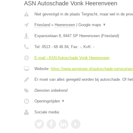
ASN Autoschade Vonk Heerenveen
Niet gevestigd in de plaats Tergracht, maar wel in de prov
Friesland
»
Heerenveen
|
Google maps
▼
Expansielaan 8
,
8447 SP
Heerenveen
(
Friesland
)
Tel:
0513 - 68 46 84
, Fax:
-
, KvK:
-
E-mail › ASN Autoschade Vonk Heerenveen
Website:
https://www.asngroep.nl/autoschade-service/a
Er moet van alles geregeld worden bij autoschade. Of het
Diensten onbekend
Openingstijden
▼
Sociale media: