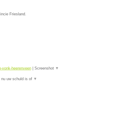
incie Friesland.
sn-vonk-heerenveen
|
Screenshot
▼
 nu uw schuld is of
▼