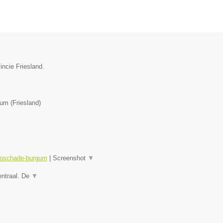
incie Friesland.
gum
(
Friesland
)
utoschade-burgum
|
Screenshot
▼
entraal. De
▼