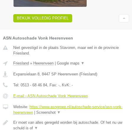
BEKIJK VOLLEDIG PROFIEL
ASN Autoschade Vonk Heerenveen
Niet gevestigd in de plaats Stavoren, maar wel in de provincie
Friesland.
Friesland
»
Heerenveen
|
Google maps
▼
Expansielaan 8
,
8447 SP
Heerenveen
(
Friesland
)
Tel:
0513 - 68 46 84
, Fax:
-
, KvK:
-
E-mail › ASN Autoschade Vonk Heerenveen
Website:
https://www.asngroep.nl/autoschade-service/asn-vonk-
heerenveen
|
Screenshot
▼
Er moet van alles geregeld worden bij autoschade. Of het nu uw
schuld is of
▼