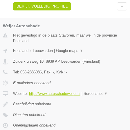
BEKIJK VOLLEDIG PROFIEL
Weijer Autoschade
Niet gevestigd in de plaats Stavoren, maar wel in de provincie
Friesland.
Friesland
»
Leeuwarden
|
Google maps
▼
Zuiderkruisweg 10
,
8939 AP
Leeuwarden
(
Friesland
)
Tel:
058-2886086
, Fax:
-
, KvK:
-
E-mailadres onbekend
Website:
http://www.autoschadeweijer.nl
|
Screenshot
▼
Beschrijving onbekend
Diensten onbekend
Openingstijden onbekend