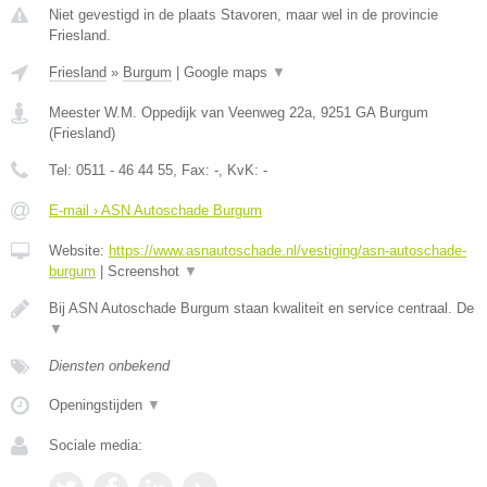
Niet gevestigd in de plaats Stavoren, maar wel in de provincie
Friesland.
Friesland
»
Burgum
|
Google maps
▼
Meester W.M. Oppedijk van Veenweg 22a
,
9251 GA
Burgum
(
Friesland
)
Tel:
0511 - 46 44 55
, Fax:
-
, KvK:
-
E-mail › ASN Autoschade Burgum
Website:
https://www.asnautoschade.nl/vestiging/asn-autoschade-
burgum
|
Screenshot
▼
Bij ASN Autoschade Burgum staan kwaliteit en service centraal. De
▼
Diensten onbekend
Openingstijden
▼
Sociale media: