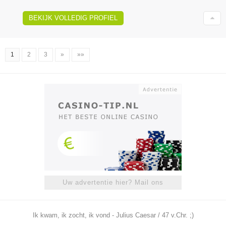
BEKIJK VOLLEDIG PROFIEL
1
2
3
»
»»
Uw advertentie hier? Mail ons
Ik kwam, ik zocht, ik vond - Julius Caesar / 47 v.Chr. ;)