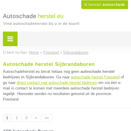
Ik herstel
autoschade
Autoschade
herstel.eu
Vind autoschadeherstel bij u in de buurt!
U bent nu hier:
Home
»
Friesland
»
Sijbrandaburen
Autoschade herstel Sijbrandaburen
Autoschadeherstel.eu bevat helaas nog geen
autoschade herstel
bedrijven in Sijbrandaburen
. Ga naar
autoschade herstel Friesland
of
ga naar
direct contact met autoschade herstel bedrijven
om via één e-
mail in contact te komen met meerdere autoschade herstel bedrijven
tegelijk. Hieronder worden nu resultaten getoond uit de provincie
Friesland.
1
2
3
»
»»