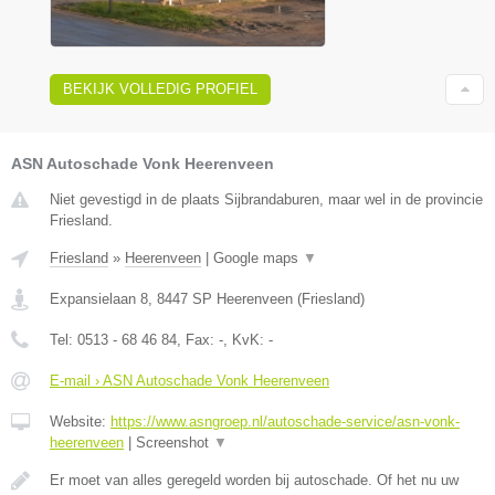
BEKIJK VOLLEDIG PROFIEL
ASN Autoschade Vonk Heerenveen
Niet gevestigd in de plaats Sijbrandaburen, maar wel in de provincie
Friesland.
Friesland
»
Heerenveen
|
Google maps
▼
Expansielaan 8
,
8447 SP
Heerenveen
(
Friesland
)
Tel:
0513 - 68 46 84
, Fax:
-
, KvK:
-
E-mail › ASN Autoschade Vonk Heerenveen
Website:
https://www.asngroep.nl/autoschade-service/asn-vonk-
heerenveen
|
Screenshot
▼
Er moet van alles geregeld worden bij autoschade. Of het nu uw