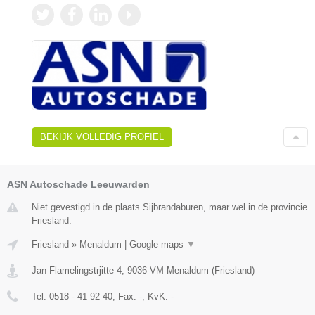
BEKIJK VOLLEDIG PROFIEL
ASN Autoschade Leeuwarden
Niet gevestigd in de plaats Sijbrandaburen, maar wel in de provincie
Friesland.
Friesland
»
Menaldum
|
Google maps
▼
Jan Flamelingstrjitte 4
,
9036 VM
Menaldum
(
Friesland
)
Tel:
0518 - 41 92 40
, Fax:
-
, KvK:
-