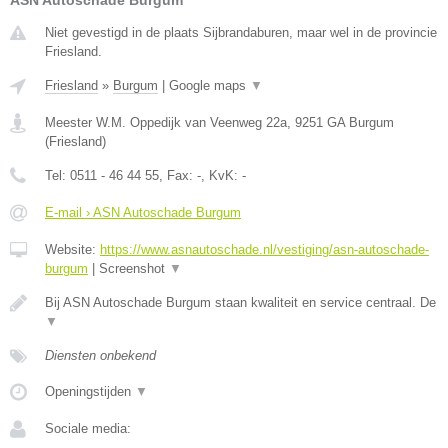
ASN Autoschade Burgum
Niet gevestigd in de plaats Sijbrandaburen, maar wel in de provincie
Friesland.
Friesland
»
Burgum
|
Google maps
▼
Meester W.M. Oppedijk van Veenweg 22a
,
9251 GA
Burgum
(
Friesland
)
Tel:
0511 - 46 44 55
, Fax:
-
, KvK:
-
E-mail › ASN Autoschade Burgum
Website:
https://www.asnautoschade.nl/vestiging/asn-autoschade-
burgum
|
Screenshot
▼
Bij ASN Autoschade Burgum staan kwaliteit en service centraal. De
▼
Diensten onbekend
Openingstijden
▼
Sociale media: