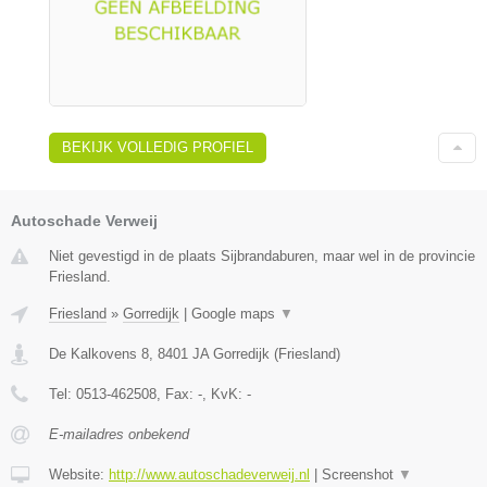
BEKIJK VOLLEDIG PROFIEL
Autoschade Verweij
Niet gevestigd in de plaats Sijbrandaburen, maar wel in de provincie
Friesland.
Friesland
»
Gorredijk
|
Google maps
▼
De Kalkovens 8
,
8401 JA
Gorredijk
(
Friesland
)
Tel:
0513-462508
, Fax:
-
, KvK:
-
E-mailadres onbekend
Website:
http://www.autoschadeverweij.nl
|
Screenshot
▼