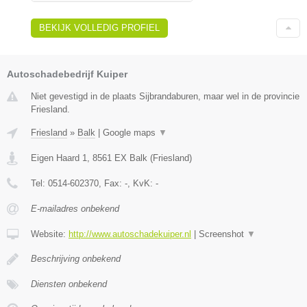
BEKIJK VOLLEDIG PROFIEL
Autoschadebedrijf Kuiper
Niet gevestigd in de plaats Sijbrandaburen, maar wel in de provincie
Friesland.
Friesland
»
Balk
|
Google maps
▼
Eigen Haard 1
,
8561 EX
Balk
(
Friesland
)
Tel:
0514-602370
, Fax:
-
, KvK:
-
E-mailadres onbekend
Website:
http://www.autoschadekuiper.nl
|
Screenshot
▼
Beschrijving onbekend
Diensten onbekend