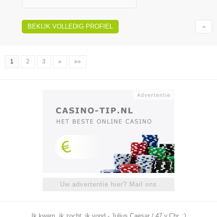
BEKIJK VOLLEDIG PROFIEL
1
2
3
»
»»
Uw advertentie hier? Mail ons
Ik kwam, ik zocht, ik vond - Julius Caesar / 47 v.Chr. ;)