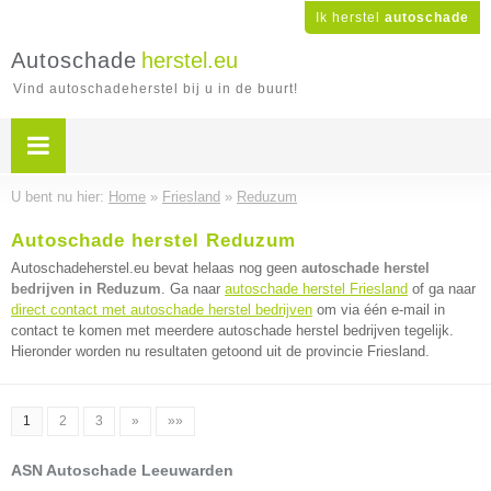
Ik herstel
autoschade
Autoschade
herstel.eu
Vind autoschadeherstel bij u in de buurt!
U bent nu hier:
Home
»
Friesland
»
Reduzum
Autoschade herstel Reduzum
Autoschadeherstel.eu bevat helaas nog geen
autoschade herstel
bedrijven in Reduzum
. Ga naar
autoschade herstel Friesland
of ga naar
direct contact met autoschade herstel bedrijven
om via één e-mail in
contact te komen met meerdere autoschade herstel bedrijven tegelijk.
Hieronder worden nu resultaten getoond uit de provincie Friesland.
1
2
3
»
»»
ASN Autoschade Leeuwarden