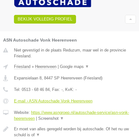
BEKIJK VOLLEDIG PROFIEL
ASN Autoschade Vonk Heerenveen
Niet gevestigd in de plaats Reduzum, maar wel in de provincie
Friesland.
Friesland
»
Heerenveen
|
Google maps
▼
Expansielaan 8
,
8447 SP
Heerenveen
(
Friesland
)
Tel:
0513 - 68 46 84
, Fax:
-
, KvK:
-
E-mail › ASN Autoschade Vonk Heerenveen
Website:
https://www.asngroep.nl/autoschade-service/asn-vonk-
heerenveen
|
Screenshot
▼
Er moet van alles geregeld worden bij autoschade. Of het nu uw
schuld is of
▼