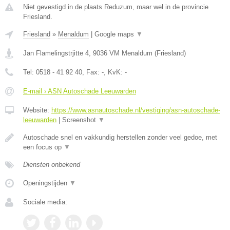
Niet gevestigd in de plaats Reduzum, maar wel in de provincie
Friesland.
Friesland
»
Menaldum
|
Google maps
▼
Jan Flamelingstrjitte 4
,
9036 VM
Menaldum
(
Friesland
)
Tel:
0518 - 41 92 40
, Fax:
-
, KvK:
-
E-mail › ASN Autoschade Leeuwarden
Website:
https://www.asnautoschade.nl/vestiging/asn-autoschade-
leeuwarden
|
Screenshot
▼
Autoschade snel en vakkundig herstellen zonder veel gedoe, met
een focus op
▼
Diensten onbekend
Openingstijden
▼
Sociale media: