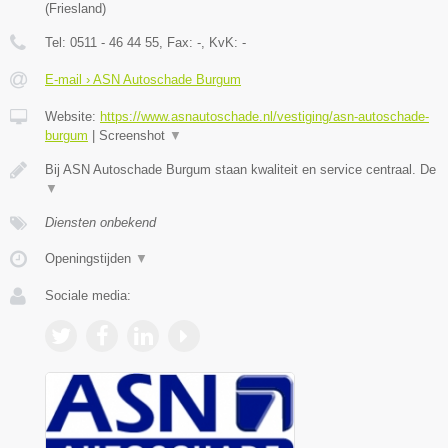
(
Friesland
)
Tel:
0511 - 46 44 55
, Fax:
-
, KvK:
-
E-mail › ASN Autoschade Burgum
Website:
https://www.asnautoschade.nl/vestiging/asn-autoschade-
burgum
|
Screenshot
▼
Bij ASN Autoschade Burgum staan kwaliteit en service centraal. De
▼
Diensten onbekend
Openingstijden
▼
Sociale media: