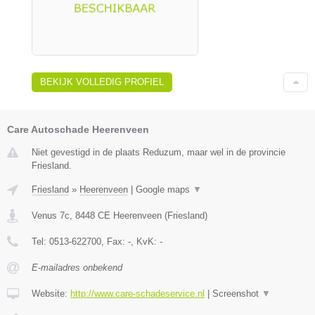
BEKIJK VOLLEDIG PROFIEL
Care Autoschade Heerenveen
Niet gevestigd in de plaats Reduzum, maar wel in de provincie
Friesland.
Friesland
»
Heerenveen
|
Google maps
▼
Venus 7c
,
8448 CE
Heerenveen
(
Friesland
)
Tel:
0513-622700
, Fax:
-
, KvK:
-
E-mailadres onbekend
Website:
http://www.care-schadeservice.nl
|
Screenshot
▼