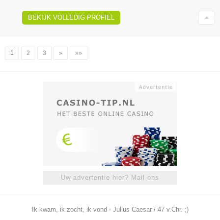
BEKIJK VOLLEDIG PROFIEL
1
2
3
»
»»
Uw advertentie hier? Mail ons
Ik kwam, ik zocht, ik vond - Julius Caesar / 47 v.Chr. ;)