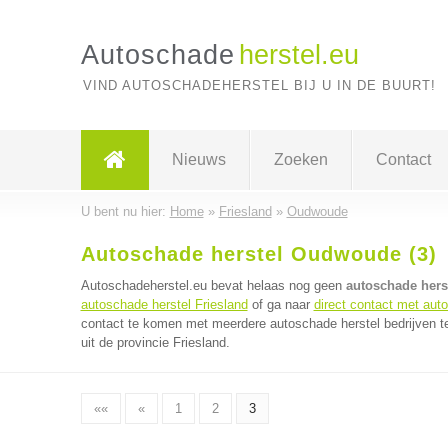
Autoschade
herstel.eu
VIND AUTOSCHADEHERSTEL BIJ U IN DE BUURT!
Nieuws
Zoeken
Contact
U bent nu hier:
Home
»
Friesland
»
Oudwoude
Autoschade herstel Oudwoude (3)
Autoschadeherstel.eu bevat helaas nog geen
autoschade hers
autoschade herstel Friesland
of ga naar
direct contact met aut
contact te komen met meerdere autoschade herstel bedrijven te
uit de provincie Friesland.
««
«
1
2
3