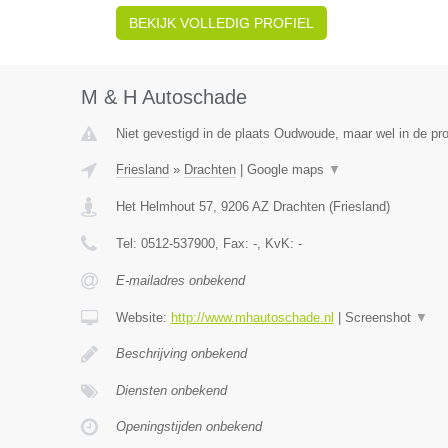
BEKIJK VOLLEDIG PROFIEL
M & H Autoschade
Niet gevestigd in de plaats Oudwoude, maar wel in de pro
Friesland
»
Drachten
|
Google maps
▼
Het Helmhout 57
,
9206 AZ
Drachten
(
Friesland
)
Tel:
0512-537900
, Fax:
-
, KvK:
-
E-mailadres onbekend
Website:
http://www.mhautoschade.nl
|
Screenshot
▼
Beschrijving onbekend
Diensten onbekend
Openingstijden onbekend