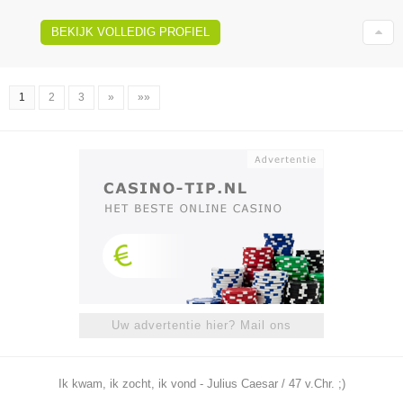
BEKIJK VOLLEDIG PROFIEL
1
2
3
»
»»
Uw advertentie hier? Mail ons
Ik kwam, ik zocht, ik vond - Julius Caesar / 47 v.Chr. ;)