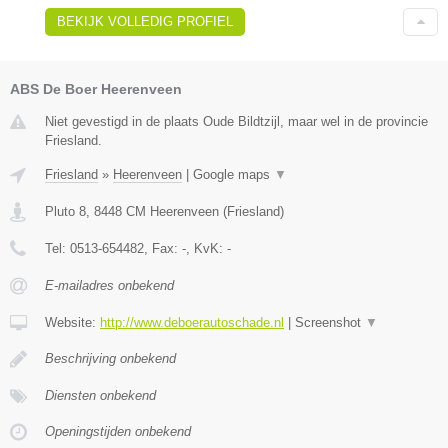
BEKIJK VOLLEDIG PROFIEL
ABS De Boer Heerenveen
Niet gevestigd in de plaats Oude Bildtzijl, maar wel in de provincie
Friesland.
Friesland
»
Heerenveen
|
Google maps
▼
Pluto 8
,
8448 CM
Heerenveen
(
Friesland
)
Tel:
0513-654482
, Fax:
-
, KvK:
-
E-mailadres onbekend
Website:
http://www.deboerautoschade.nl
|
Screenshot
▼
Beschrijving onbekend
Diensten onbekend
Openingstijden onbekend