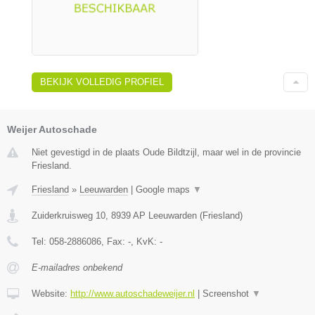
BEKIJK VOLLEDIG PROFIEL
Weijer Autoschade
Niet gevestigd in de plaats Oude Bildtzijl, maar wel in de provincie
Friesland.
Friesland
»
Leeuwarden
|
Google maps
▼
Zuiderkruisweg 10
,
8939 AP
Leeuwarden
(
Friesland
)
Tel:
058-2886086
, Fax:
-
, KvK:
-
E-mailadres onbekend
Website:
http://www.autoschadeweijer.nl
|
Screenshot
▼