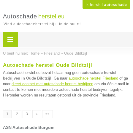
Ik herstel
autoschade
Autoschade
herstel.eu
Vind autoschadeherstel bij u in de buurt!
U bent nu hier:
Home
»
Friesland
»
Oude Bildtzijl
Autoschade herstel Oude Bildtzijl
Autoschadeherstel.eu bevat helaas nog geen
autoschade herstel
bedrijven in Oude Bildtzijl
. Ga naar
autoschade herstel Friesland
of ga
naar
direct contact met autoschade herstel bedrijven
om via één e-mail in
contact te komen met meerdere autoschade herstel bedrijven tegelijk.
Hieronder worden nu resultaten getoond uit de provincie Friesland.
1
2
3
»
»»
ASN Autoschade Burgum