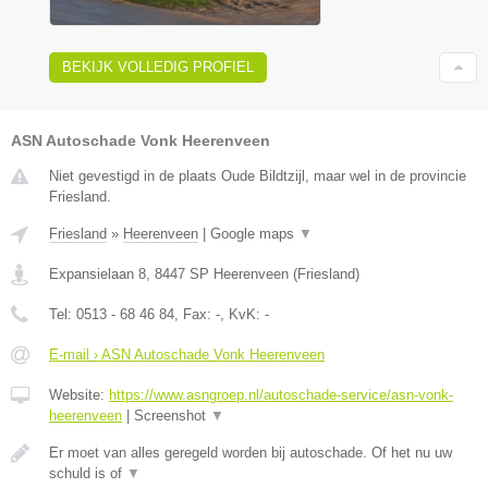
BEKIJK VOLLEDIG PROFIEL
ASN Autoschade Vonk Heerenveen
Niet gevestigd in de plaats Oude Bildtzijl, maar wel in de provincie
Friesland.
Friesland
»
Heerenveen
|
Google maps
▼
Expansielaan 8
,
8447 SP
Heerenveen
(
Friesland
)
Tel:
0513 - 68 46 84
, Fax:
-
, KvK:
-
E-mail › ASN Autoschade Vonk Heerenveen
Website:
https://www.asngroep.nl/autoschade-service/asn-vonk-
heerenveen
|
Screenshot
▼
Er moet van alles geregeld worden bij autoschade. Of het nu uw
schuld is of
▼