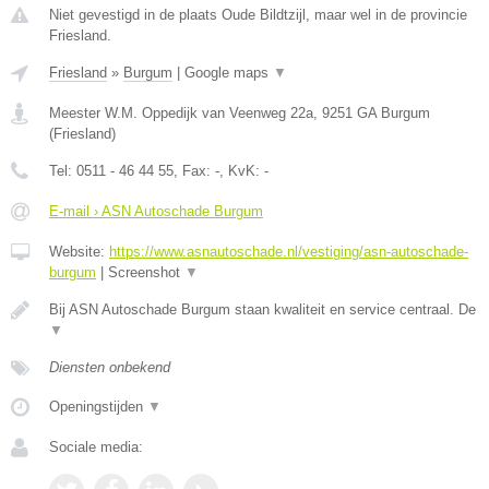
Niet gevestigd in de plaats Oude Bildtzijl, maar wel in de provincie
Friesland.
Friesland
»
Burgum
|
Google maps
▼
Meester W.M. Oppedijk van Veenweg 22a
,
9251 GA
Burgum
(
Friesland
)
Tel:
0511 - 46 44 55
, Fax:
-
, KvK:
-
E-mail › ASN Autoschade Burgum
Website:
https://www.asnautoschade.nl/vestiging/asn-autoschade-
burgum
|
Screenshot
▼
Bij ASN Autoschade Burgum staan kwaliteit en service centraal. De
▼
Diensten onbekend
Openingstijden
▼
Sociale media: