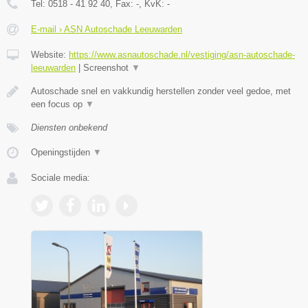
Tel:
0518 - 41 92 40
, Fax:
-
, KvK:
-
E-mail › ASN Autoschade Leeuwarden
Website:
https://www.asnautoschade.nl/vestiging/asn-autoschade-
leeuwarden
|
Screenshot
▼
Autoschade snel en vakkundig herstellen zonder veel gedoe, met
een focus op
▼
Diensten onbekend
Openingstijden
▼
Sociale media: