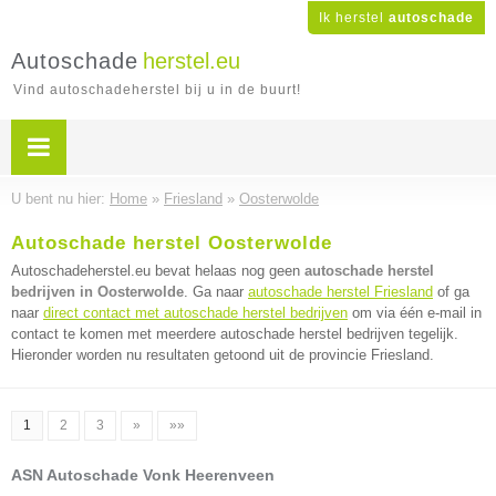
Ik herstel
autoschade
Autoschade
herstel.eu
Vind autoschadeherstel bij u in de buurt!
U bent nu hier:
Home
»
Friesland
»
Oosterwolde
Autoschade herstel Oosterwolde
Autoschadeherstel.eu bevat helaas nog geen
autoschade herstel
bedrijven in Oosterwolde
. Ga naar
autoschade herstel Friesland
of ga
naar
direct contact met autoschade herstel bedrijven
om via één e-mail in
contact te komen met meerdere autoschade herstel bedrijven tegelijk.
Hieronder worden nu resultaten getoond uit de provincie Friesland.
1
2
3
»
»»
ASN Autoschade Vonk Heerenveen