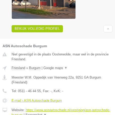
BEKIJK VOLLEDIG PROFIEL
ASN Autoschade Burgum
Niet gevestigd in de plaats Oosterwolde, maar wel in de provincie
Friesland.
Friesland
»
Burgum
|
Google maps
▼
Meester W.M. Oppedijk van Veenweg 22a
,
9251 GA
Burgum
(
Friesland
)
Tel:
0511 - 46 44 55
, Fax:
-
, KvK:
-
E-mail › ASN Autoschade Burgum
Website:
https://www.asnautoschade.nl/vestiging/asn-autoschade-
burgum
|
Screenshot
▼