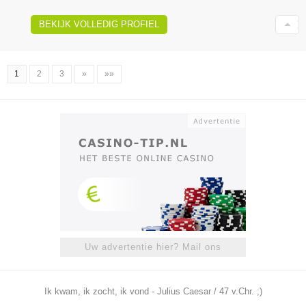
BEKIJK VOLLEDIG PROFIEL
1
2
3
»
»»
Uw advertentie hier? Mail ons
Ik kwam, ik zocht, ik vond - Julius Caesar / 47 v.Chr. ;)