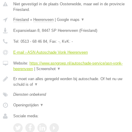
Niet gevestigd in de plaats Oosterwolde, maar wel in de provincie
Friesland.
Friesland
»
Heerenveen
|
Google maps
▼
Expansielaan 8
,
8447 SP
Heerenveen
(
Friesland
)
Tel:
0513 - 68 46 84
, Fax:
-
, KvK:
-
E-mail › ASN Autoschade Vonk Heerenveen
Website:
https://www.asngroep.nl/autoschade-service/asn-vonk-
heerenveen
|
Screenshot
▼
Er moet van alles geregeld worden bij autoschade. Of het nu uw
schuld is of
▼
Diensten onbekend
Openingstijden
▼
Sociale media: