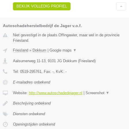
BEKIJK VOLLEDIG PROFIEL
Autoschadeherstelbedrijf de Jager v.o.f.
Niet gevestigd in de plaats Offingawier, maar wel in de provincie
Friesland.
Friesland
»
Dokkum
|
Google maps
▼
Aalsumerweg 11-13
,
9101 JG
Dokkum
(
Friesland
)
Tel:
0519-295761
, Fax:
-
, KvK:
-
E-mailadres onbekend
Website:
http://www.autoschadedejager.nl
|
Screenshot
▼
Beschrijving onbekend
Diensten onbekend
Openingstijden onbekend