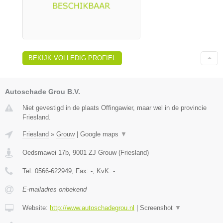
BEKIJK VOLLEDIG PROFIEL
Autoschade Grou B.V.
Niet gevestigd in de plaats Offingawier, maar wel in de provincie
Friesland.
Friesland
»
Grouw
|
Google maps
▼
Oedsmawei 17b
,
9001 ZJ
Grouw
(
Friesland
)
Tel:
0566-622949
, Fax:
-
, KvK:
-
E-mailadres onbekend
Website:
http://www.autoschadegrou.nl
|
Screenshot
▼