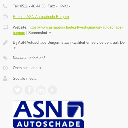
Tel:
0511 - 46 44 55
, Fax:
-
, KvK:
-
E-mail › ASN Autoschade Burgum
Website:
https://www.asnautoschade.nl/vestiging/asn-autoschade-
burgum
|
Screenshot
▼
Bij ASN Autoschade Burgum staan kwaliteit en service centraal. De
▼
Diensten onbekend
Openingstijden
▼
Sociale media: