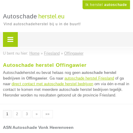
Ik herstel
autoschade
Autoschade
herstel.eu
Vind autoschadeherstel bij u in de buurt!
U bent nu hier:
Home
»
Friesland
»
Offingawier
Autoschade herstel Offingawier
Autoschadeherstel.eu bevat helaas nog geen
autoschade herstel
bedrijven in Offingawier
. Ga naar
autoschade herstel Friesland
of ga
naar
direct contact met autoschade herstel bedrijven
om via één e-mail in
contact te komen met meerdere autoschade herstel bedrijven tegelijk.
Hieronder worden nu resultaten getoond uit de provincie Friesland.
1
2
3
»
»»
ASN Autoschade Vonk Heerenveen