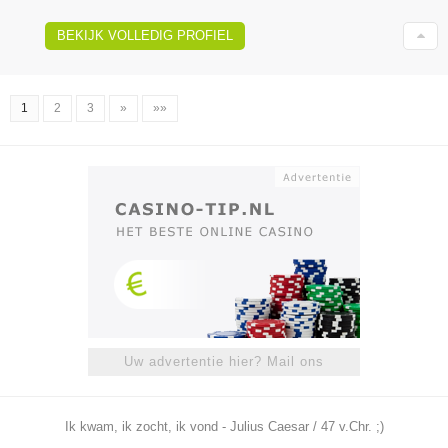
BEKIJK VOLLEDIG PROFIEL
1
2
3
»
»»
Uw advertentie hier? Mail ons
Ik kwam, ik zocht, ik vond - Julius Caesar / 47 v.Chr. ;)