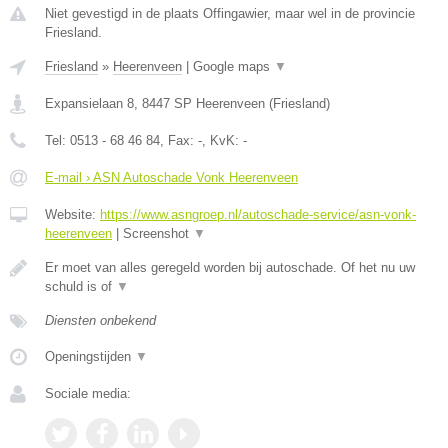
Niet gevestigd in de plaats Offingawier, maar wel in de provincie
Friesland.
Friesland
»
Heerenveen
|
Google maps
▼
Expansielaan 8
,
8447 SP
Heerenveen
(
Friesland
)
Tel:
0513 - 68 46 84
, Fax:
-
, KvK:
-
E-mail › ASN Autoschade Vonk Heerenveen
Website:
https://www.asngroep.nl/autoschade-service/asn-vonk-
heerenveen
|
Screenshot
▼
Er moet van alles geregeld worden bij autoschade. Of het nu uw
schuld is of
▼
Diensten onbekend
Openingstijden
▼
Sociale media: