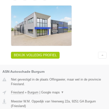
BEKIJK VOLLEDIG PROFIEL
ASN Autoschade Burgum
Niet gevestigd in de plaats Offingawier, maar wel in de provincie
Friesland.
Friesland
»
Burgum
|
Google maps
▼
Meester W.M. Oppedijk van Veenweg 22a
,
9251 GA
Burgum
(
Friesland
)