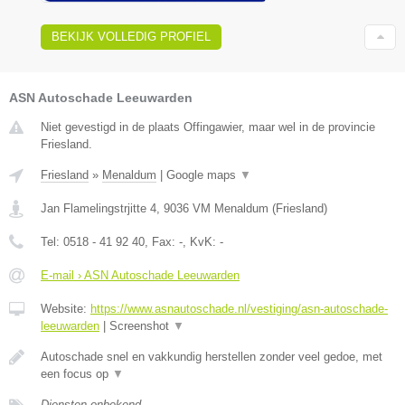
BEKIJK VOLLEDIG PROFIEL
ASN Autoschade Leeuwarden
Niet gevestigd in de plaats Offingawier, maar wel in de provincie
Friesland.
Friesland
»
Menaldum
|
Google maps
▼
Jan Flamelingstrjitte 4
,
9036 VM
Menaldum
(
Friesland
)
Tel:
0518 - 41 92 40
, Fax:
-
, KvK:
-
E-mail › ASN Autoschade Leeuwarden
Website:
https://www.asnautoschade.nl/vestiging/asn-autoschade-
leeuwarden
|
Screenshot
▼
Autoschade snel en vakkundig herstellen zonder veel gedoe, met
een focus op
▼
Diensten onbekend