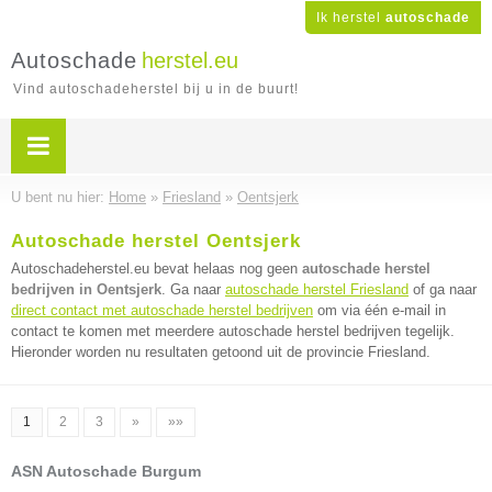
Ik herstel
autoschade
Autoschade
herstel.eu
Vind autoschadeherstel bij u in de buurt!
U bent nu hier:
Home
»
Friesland
»
Oentsjerk
Autoschade herstel Oentsjerk
Autoschadeherstel.eu bevat helaas nog geen
autoschade herstel
bedrijven in Oentsjerk
. Ga naar
autoschade herstel Friesland
of ga naar
direct contact met autoschade herstel bedrijven
om via één e-mail in
contact te komen met meerdere autoschade herstel bedrijven tegelijk.
Hieronder worden nu resultaten getoond uit de provincie Friesland.
1
2
3
»
»»
ASN Autoschade Burgum