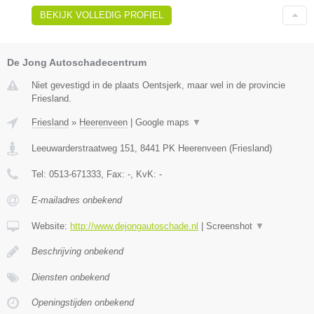
BEKIJK VOLLEDIG PROFIEL
De Jong Autoschadecentrum
Niet gevestigd in de plaats Oentsjerk, maar wel in de provincie
Friesland.
Friesland
»
Heerenveen
|
Google maps
▼
Leeuwarderstraatweg 151
,
8441 PK
Heerenveen
(
Friesland
)
Tel:
0513-671333
, Fax:
-
, KvK:
-
E-mailadres onbekend
Website:
http://www.dejongautoschade.nl
|
Screenshot
▼
Beschrijving onbekend
Diensten onbekend
Openingstijden onbekend