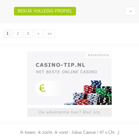
BEKIJK VOLLEDIG PROFIEL
1
2
3
»
»»
Uw advertentie hier? Mail ons
Ik kwam, ik zocht, ik vond - Julius Caesar / 47 v.Chr. ;)