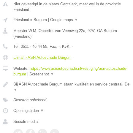
Niet gevestigd in de plaats Oentsjerk, maar wel in de provincie
Friesland.
Friesland
»
Burgum
|
Google maps
▼
Meester W.M. Oppedijk van Veenweg 22a
,
9251 GA
Burgum
(
Friesland
)
Tel:
0511 - 46 44 55
, Fax:
-
, KvK:
-
E-mail › ASN Autoschade Burgum
Website:
https://www.asnautoschade.nl/vestiging/asn-autoschade-
burgum
|
Screenshot
▼
Bij ASN Autoschade Burgum staan kwaliteit en service centraal. De
▼
Diensten onbekend
Openingstijden
▼
Sociale media: