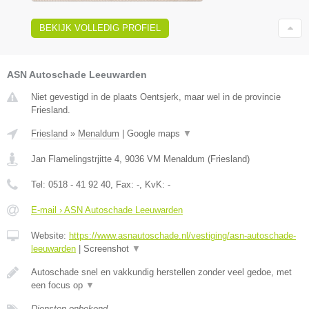
BEKIJK VOLLEDIG PROFIEL
ASN Autoschade Leeuwarden
Niet gevestigd in de plaats Oentsjerk, maar wel in de provincie
Friesland.
Friesland
»
Menaldum
|
Google maps
▼
Jan Flamelingstrjitte 4
,
9036 VM
Menaldum
(
Friesland
)
Tel:
0518 - 41 92 40
, Fax:
-
, KvK:
-
E-mail › ASN Autoschade Leeuwarden
Website:
https://www.asnautoschade.nl/vestiging/asn-autoschade-
leeuwarden
|
Screenshot
▼
Autoschade snel en vakkundig herstellen zonder veel gedoe, met
een focus op
▼
Diensten onbekend