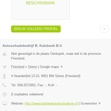
BEKIJK VOLLEDIG PROFIEL
Autoschadebedrijf B. Kalsbeek B.V.
Niet gevestigd in de plaats Oentsjerk, maar wel in de provincie
Friesland.
Friesland
»
Stiens
|
Google maps
▼
It Noarderfjild 13-15
,
9051 BM
Stiens
(
Friesland
)
Tel:
058-2572952
, Fax:
-
, KvK:
-
E-mailadres onbekend
Website:
http://www.kalsbeekautoschade-bv.nl
|
Screenshot
▼