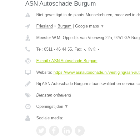
ASN Autoschade Burgum
Niet gevestigd in de plaats Munnekeburen, maar wel in de
Friesland
»
Burgum
|
Google maps
▼
Meester W.M. Oppedijk van Veenweg 22a
,
9251 GA
Bur
Tel:
0511 - 46 44 55
, Fax:
-
, KvK:
-
E-mail › ASN Autoschade Burgum
Website:
https://www.asnautoschade.nl/vestiging/asn-a
Bij ASN Autoschade Burgum staan kwaliteit en service c
Diensten onbekend
Openingstijden
▼
Sociale media: