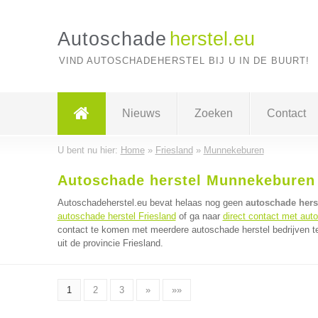
Autoschade
herstel.eu
VIND AUTOSCHADEHERSTEL BIJ U IN DE BUURT!
Nieuws
Zoeken
Contact
U bent nu hier:
Home
»
Friesland
»
Munnekeburen
Autoschade herstel Munnekeburen
Autoschadeherstel.eu bevat helaas nog geen
autoschade hers
autoschade herstel Friesland
of ga naar
direct contact met aut
contact te komen met meerdere autoschade herstel bedrijven te
uit de provincie Friesland.
1
2
3
»
»»