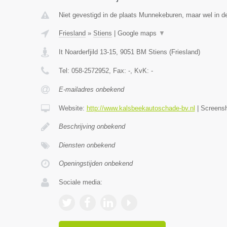
Niet gevestigd in de plaats Munnekeburen, maar wel in de
Friesland
»
Stiens
|
Google maps
▼
It Noarderfjild 13-15
,
9051 BM
Stiens
(
Friesland
)
Tel:
058-2572952
, Fax:
-
, KvK:
-
E-mailadres onbekend
Website:
http://www.kalsbeekautoschade-bv.nl
|
Screens
Beschrijving onbekend
Diensten onbekend
Openingstijden onbekend
Sociale media: