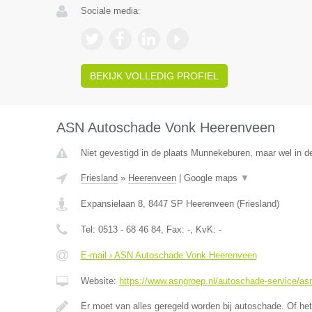
Sociale media:
BEKIJK VOLLEDIG PROFIEL
ASN Autoschade Vonk Heerenveen
Niet gevestigd in de plaats Munnekeburen, maar wel in de
Friesland
»
Heerenveen
|
Google maps
▼
Expansielaan 8
,
8447 SP
Heerenveen
(
Friesland
)
Tel:
0513 - 68 46 84
, Fax:
-
, KvK:
-
E-mail › ASN Autoschade Vonk Heerenveen
Website:
https://www.asngroep.nl/autoschade-service/a
Er moet van alles geregeld worden bij autoschade. Of het