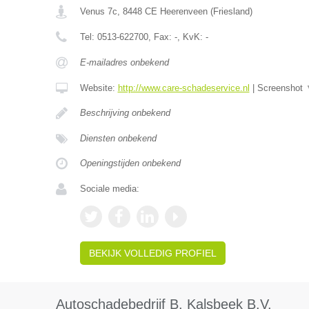
Venus 7c
,
8448 CE
Heerenveen
(
Friesland
)
Tel:
0513-622700
, Fax:
-
, KvK:
-
E-mailadres onbekend
Website:
http://www.care-schadeservice.nl
|
Screenshot
Beschrijving onbekend
Diensten onbekend
Openingstijden onbekend
Sociale media:
BEKIJK VOLLEDIG PROFIEL
Autoschadebedrijf B. Kalsbeek B.V.