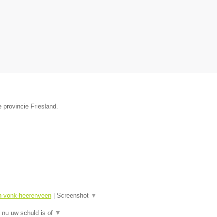
 provincie Friesland.
sn-vonk-heerenveen
|
Screenshot
▼
 nu uw schuld is of
▼