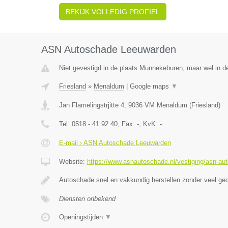
BEKIJK VOLLEDIG PROFIEL
ASN Autoschade Leeuwarden
Niet gevestigd in de plaats Munnekeburen, maar wel in de
Friesland
»
Menaldum
|
Google maps
▼
Jan Flamelingstrjitte 4
,
9036 VM
Menaldum
(
Friesland
)
Tel:
0518 - 41 92 40
, Fax:
-
, KvK:
-
E-mail › ASN Autoschade Leeuwarden
Website:
https://www.asnautoschade.nl/vestiging/asn-au
Autoschade snel en vakkundig herstellen zonder veel ge
Diensten onbekend
Openingstijden
▼