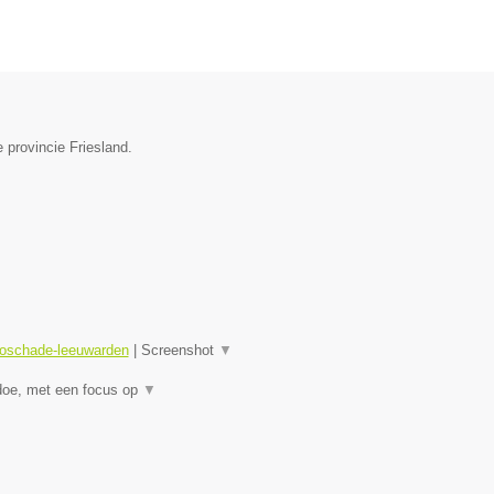
 provincie Friesland.
toschade-leeuwarden
|
Screenshot
▼
doe, met een focus op
▼