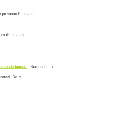
 provincie Friesland.
gum
(
Friesland
)
utoschade-burgum
|
Screenshot
▼
entraal. De
▼