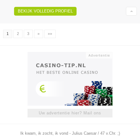
BEKIJK VOLLEDIG PROFIEL
1
2
3
»
»»
Uw advertentie hier? Mail ons
Ik kwam, ik zocht, ik vond - Julius Caesar / 47 v.Chr. ;)