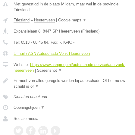
Niet gevestigd in de plaats Mildam, maar wel in de provincie
Friesland.
Friesland
»
Heerenveen
|
Google maps
▼
Expansielaan 8
,
8447 SP
Heerenveen
(
Friesland
)
Tel:
0513 - 68 46 84
, Fax:
-
, KvK:
-
E-mail › ASN Autoschade Vonk Heerenveen
Website:
https://www.asngroep.nl/autoschade-service/asn-vonk-
heerenveen
|
Screenshot
▼
Er moet van alles geregeld worden bij autoschade. Of het nu uw
schuld is of
▼
Diensten onbekend
Openingstijden
▼
Sociale media: