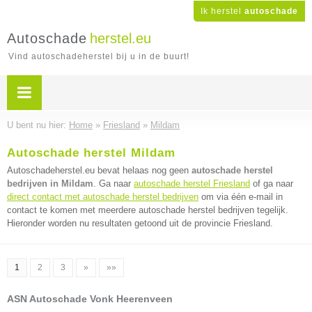
Ik herstel
autoschade
Autoschade
herstel.eu
Vind autoschadeherstel bij u in de buurt!
U bent nu hier:
Home
»
Friesland
»
Mildam
Autoschade herstel Mildam
Autoschadeherstel.eu bevat helaas nog geen
autoschade herstel
bedrijven in Mildam
. Ga naar
autoschade herstel Friesland
of ga naar
direct contact met autoschade herstel bedrijven
om via één e-mail in
contact te komen met meerdere autoschade herstel bedrijven tegelijk.
Hieronder worden nu resultaten getoond uit de provincie Friesland.
1
2
3
»
»»
ASN Autoschade Vonk Heerenveen