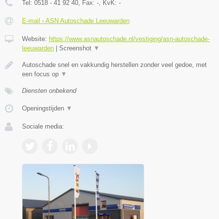
Tel:
0518 - 41 92 40
, Fax:
-
, KvK:
-
E-mail › ASN Autoschade Leeuwarden
Website:
https://www.asnautoschade.nl/vestiging/asn-autoschade-
leeuwarden
|
Screenshot
▼
Autoschade snel en vakkundig herstellen zonder veel gedoe, met
een focus op
▼
Diensten onbekend
Openingstijden
▼
Sociale media: