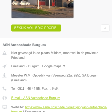
BEKIJK VOLLEDIG PROFIEL
ASN Autoschade Burgum
Niet gevestigd in de plaats Mildam, maar wel in de provincie
Friesland.
Friesland
»
Burgum
|
Google maps
▼
Meester W.M. Oppedijk van Veenweg 22a
,
9251 GA
Burgum
(
Friesland
)
Tel:
0511 - 46 44 55
, Fax:
-
, KvK:
-
E-mail › ASN Autoschade Burgum
Website:
https://www.asnautoschade.nl/vestiging/asn-autoschade-
burgum
|
Screenshot
▼