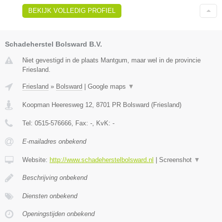
BEKIJK VOLLEDIG PROFIEL
Schadeherstel Bolsward B.V.
Niet gevestigd in de plaats Mantgum, maar wel in de provincie
Friesland.
Friesland
»
Bolsward
|
Google maps
▼
Koopman Heeresweg 12
,
8701 PR
Bolsward
(
Friesland
)
Tel:
0515-576666
, Fax:
-
, KvK:
-
E-mailadres onbekend
Website:
http://www.schadeherstelbolsward.nl
|
Screenshot
▼
Beschrijving onbekend
Diensten onbekend
Openingstijden onbekend