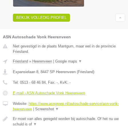
BEKIJK VOLLEDIG PROFIEL
ASN Autoschade Vonk Heerenveen
Niet gevestigd in de plaats Mantgum, maar wel in de provincie
Friesland.
Friesland
»
Heerenveen
|
Google maps
▼
Expansielaan 8
,
8447 SP
Heerenveen
(
Friesland
)
Tel:
0513 - 68 46 84
, Fax:
-
, KvK:
-
E-mail › ASN Autoschade Vonk Heerenveen
Website:
https://www.asngroep.nl/autoschade-service/asn-vonk-
heerenveen
|
Screenshot
▼
Er moet van alles geregeld worden bij autoschade. Of het nu uw
schuld is of
▼