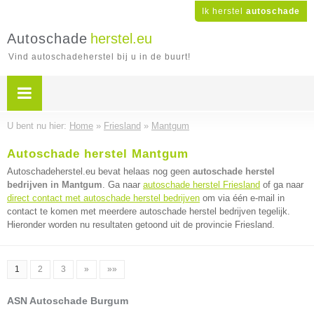
Ik herstel
autoschade
Autoschade
herstel.eu
Vind autoschadeherstel bij u in de buurt!
U bent nu hier:
Home
»
Friesland
»
Mantgum
Autoschade herstel Mantgum
Autoschadeherstel.eu bevat helaas nog geen
autoschade herstel
bedrijven in Mantgum
. Ga naar
autoschade herstel Friesland
of ga naar
direct contact met autoschade herstel bedrijven
om via één e-mail in
contact te komen met meerdere autoschade herstel bedrijven tegelijk.
Hieronder worden nu resultaten getoond uit de provincie Friesland.
1
2
3
»
»»
ASN Autoschade Burgum