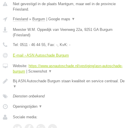
Niet gevestigd in de plaats Mantgum, maar wel in de provincie
Friesland.
Friesland
»
Burgum
|
Google maps
▼
Meester W.M. Oppedijk van Veenweg 22a
,
9251 GA
Burgum
(
Friesland
)
Tel:
0511 - 46 44 55
, Fax:
-
, KvK:
-
E-mail › ASN Autoschade Burgum
Website:
https://www.asnautoschade.nl/vestiging/asn-autoschade-
burgum
|
Screenshot
▼
Bij ASN Autoschade Burgum staan kwaliteit en service centraal. De
▼
Diensten onbekend
Openingstijden
▼
Sociale media: