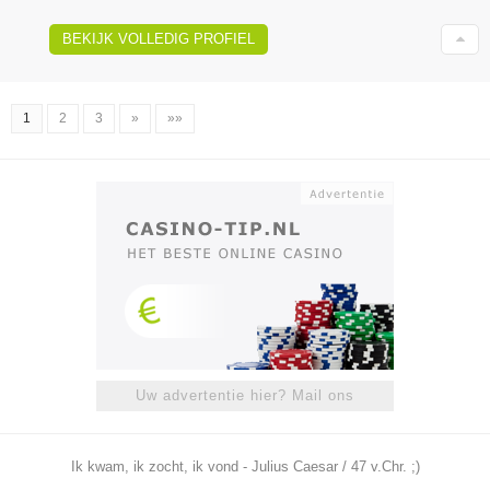
BEKIJK VOLLEDIG PROFIEL
1
2
3
»
»»
Uw advertentie hier? Mail ons
Ik kwam, ik zocht, ik vond - Julius Caesar / 47 v.Chr. ;)