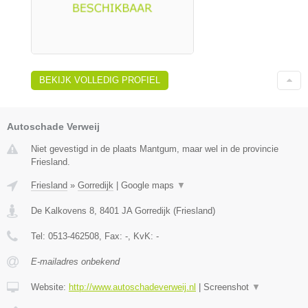
BEKIJK VOLLEDIG PROFIEL
Autoschade Verweij
Niet gevestigd in de plaats Mantgum, maar wel in de provincie
Friesland.
Friesland
»
Gorredijk
|
Google maps
▼
De Kalkovens 8
,
8401 JA
Gorredijk
(
Friesland
)
Tel:
0513-462508
, Fax:
-
, KvK:
-
E-mailadres onbekend
Website:
http://www.autoschadeverweij.nl
|
Screenshot
▼