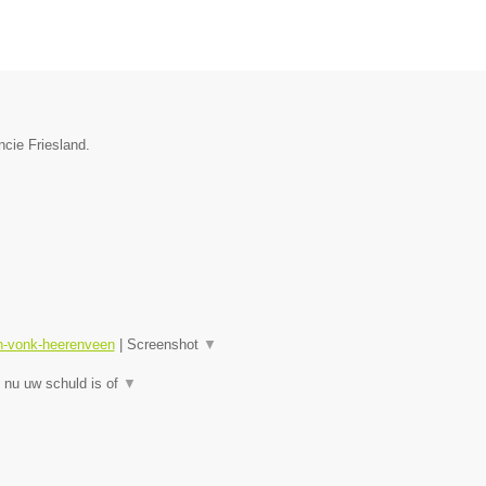
ncie Friesland.
sn-vonk-heerenveen
|
Screenshot
▼
 nu uw schuld is of
▼