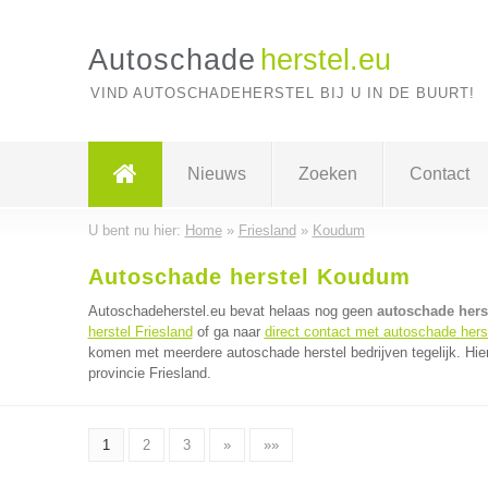
Autoschade
herstel.eu
VIND AUTOSCHADEHERSTEL BIJ U IN DE BUURT!
Nieuws
Zoeken
Contact
U bent nu hier:
Home
»
Friesland
»
Koudum
Autoschade herstel Koudum
Autoschadeherstel.eu bevat helaas nog geen
autoschade hers
herstel Friesland
of ga naar
direct contact met autoschade herst
komen met meerdere autoschade herstel bedrijven tegelijk. Hie
provincie Friesland.
1
2
3
»
»»