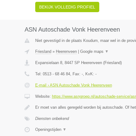
BEKIJK VOLLEDIG PROFIEL
ASN Autoschade Vonk Heerenveen
Niet gevestigd in de plaats Koudum, maar wel in de provi
Friesland
»
Heerenveen
|
Google maps
▼
Expansielaan 8
,
8447 SP
Heerenveen
(
Friesland
)
Tel:
0513 - 68 46 84
, Fax:
-
, KvK:
-
E-mail › ASN Autoschade Vonk Heerenveen
Website:
https://www.asngroep.nl/autoschade-service/a
Er moet van alles geregeld worden bij autoschade. Of het
Diensten onbekend
Openingstijden
▼