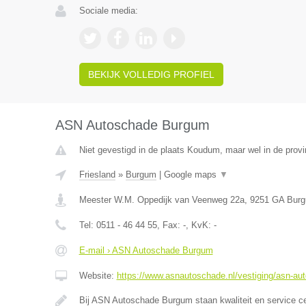
Sociale media:
BEKIJK VOLLEDIG PROFIEL
ASN Autoschade Burgum
Niet gevestigd in de plaats Koudum, maar wel in de provi
Friesland
»
Burgum
|
Google maps
▼
Meester W.M. Oppedijk van Veenweg 22a
,
9251 GA
Bur
Tel:
0511 - 46 44 55
, Fax:
-
, KvK:
-
E-mail › ASN Autoschade Burgum
Website:
https://www.asnautoschade.nl/vestiging/asn-a
Bij ASN Autoschade Burgum staan kwaliteit en service c