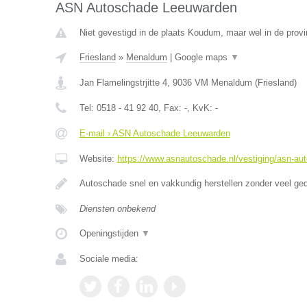
ASN Autoschade Leeuwarden
Niet gevestigd in de plaats Koudum, maar wel in de provi
Friesland
»
Menaldum
|
Google maps
▼
Jan Flamelingstrjitte 4
,
9036 VM
Menaldum
(
Friesland
)
Tel:
0518 - 41 92 40
, Fax:
-
, KvK:
-
E-mail › ASN Autoschade Leeuwarden
Website:
https://www.asnautoschade.nl/vestiging/asn-au
Autoschade snel en vakkundig herstellen zonder veel ge
Diensten onbekend
Openingstijden
▼
Sociale media: