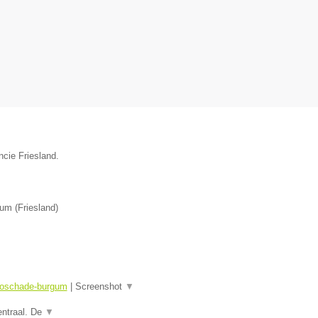
ncie Friesland.
gum
(
Friesland
)
utoschade-burgum
|
Screenshot
▼
entraal. De
▼