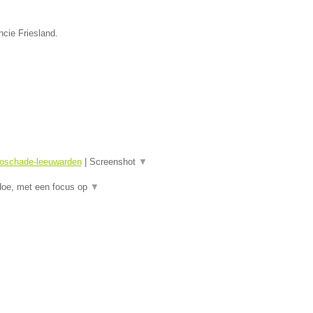
ncie Friesland.
toschade-leeuwarden
|
Screenshot
▼
doe, met een focus op
▼