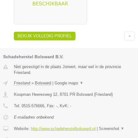
BEKIJK VOLLEDIG PROFIEL
Schadeherstel Bolsward B.V.
Niet gevestigd in de plaats Jorwert, maar wel in de provincie
Friesland.
Friesland
»
Bolsward
|
Google maps
▼
Koopman Heeresweg 12
,
8701 PR
Bolsward
(
Friesland
)
Tel:
0515-576666
, Fax:
-
, KvK:
-
E-mailadres onbekend
Website:
http://www.schadeherstelbolsward.nl
|
Screenshot
▼