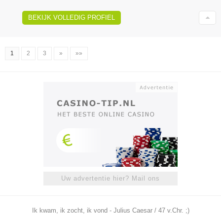
BEKIJK VOLLEDIG PROFIEL
1
2
3
»
»»
Uw advertentie hier? Mail ons
Ik kwam, ik zocht, ik vond - Julius Caesar / 47 v.Chr. ;)