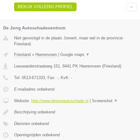
BEKIJK VOLLEDIG PROFIEL
De Jong Autoschadecentrum
Niet gevestigd in de plaats Jorwert, maar wel in de provincie
Friesland.
Friesland
»
Heerenveen
|
Google maps
▼
Leeuwarderstraatweg 151
,
8441 PK
Heerenveen
(
Friesland
)
Tel:
0513-671333
, Fax:
-
, KvK:
-
E-mailadres onbekend
Website:
http://www.dejongautoschade.nl
|
Screenshot
▼
Beschrijving onbekend
Diensten onbekend
Openingstijden onbekend