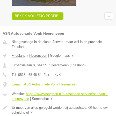
BEKIJK VOLLEDIG PROFIEL
ASN Autoschade Vonk Heerenveen
Niet gevestigd in de plaats Jorwert, maar wel in de provincie
Friesland.
Friesland
»
Heerenveen
|
Google maps
▼
Expansielaan 8
,
8447 SP
Heerenveen
(
Friesland
)
Tel:
0513 - 68 46 84
, Fax:
-
, KvK:
-
E-mail › ASN Autoschade Vonk Heerenveen
Website:
https://www.asngroep.nl/autoschade-service/asn-vonk-
heerenveen
|
Screenshot
▼
Er moet van alles geregeld worden bij autoschade. Of het nu uw
schuld is of
▼