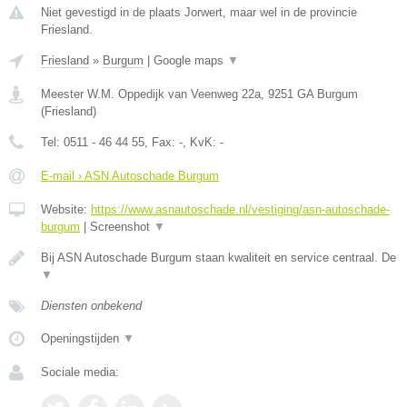
Niet gevestigd in de plaats Jorwert, maar wel in de provincie
Friesland.
Friesland
»
Burgum
|
Google maps
▼
Meester W.M. Oppedijk van Veenweg 22a
,
9251 GA
Burgum
(
Friesland
)
Tel:
0511 - 46 44 55
, Fax:
-
, KvK:
-
E-mail › ASN Autoschade Burgum
Website:
https://www.asnautoschade.nl/vestiging/asn-autoschade-
burgum
|
Screenshot
▼
Bij ASN Autoschade Burgum staan kwaliteit en service centraal. De
▼
Diensten onbekend
Openingstijden
▼
Sociale media: