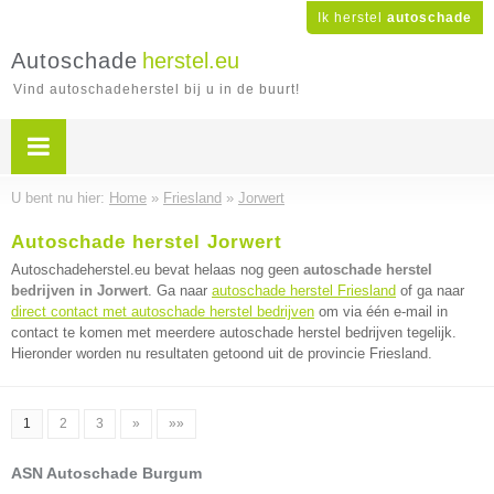
Ik herstel
autoschade
Autoschade
herstel.eu
Vind autoschadeherstel bij u in de buurt!
U bent nu hier:
Home
»
Friesland
»
Jorwert
Autoschade herstel Jorwert
Autoschadeherstel.eu bevat helaas nog geen
autoschade herstel
bedrijven in Jorwert
. Ga naar
autoschade herstel Friesland
of ga naar
direct contact met autoschade herstel bedrijven
om via één e-mail in
contact te komen met meerdere autoschade herstel bedrijven tegelijk.
Hieronder worden nu resultaten getoond uit de provincie Friesland.
1
2
3
»
»»
ASN Autoschade Burgum