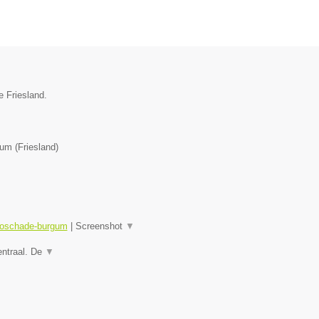
e Friesland.
gum
(
Friesland
)
utoschade-burgum
|
Screenshot
▼
entraal. De
▼