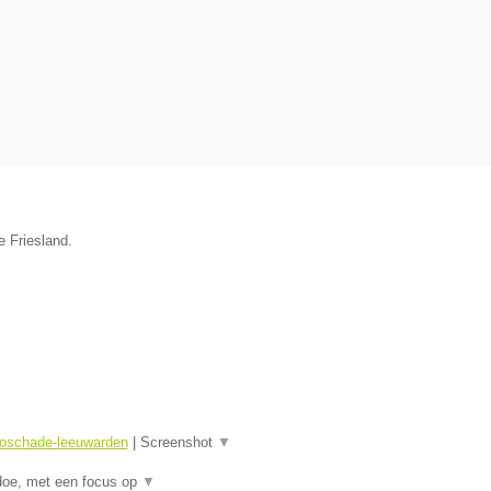
e Friesland.
toschade-leeuwarden
|
Screenshot
▼
doe, met een focus op
▼