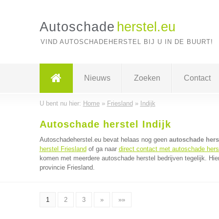
Autoschade
herstel.eu
VIND AUTOSCHADEHERSTEL BIJ U IN DE BUURT!
Nieuws
Zoeken
Contact
U bent nu hier:
Home
»
Friesland
»
Indijk
Autoschade herstel Indijk
Autoschadeherstel.eu bevat helaas nog geen
autoschade herst
herstel Friesland
of ga naar
direct contact met autoschade herst
komen met meerdere autoschade herstel bedrijven tegelijk. Hie
provincie Friesland.
1
2
3
»
»»