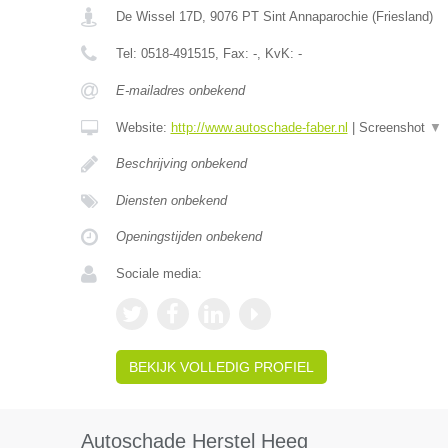
De Wissel 17D
,
9076 PT
Sint Annaparochie
(
Friesland
)
Tel:
0518-491515
, Fax:
-
, KvK:
-
E-mailadres onbekend
Website:
http://www.autoschade-faber.nl
|
Screenshot
▼
Beschrijving onbekend
Diensten onbekend
Openingstijden onbekend
Sociale media:
BEKIJK VOLLEDIG PROFIEL
Autoschade Herstel Heeg