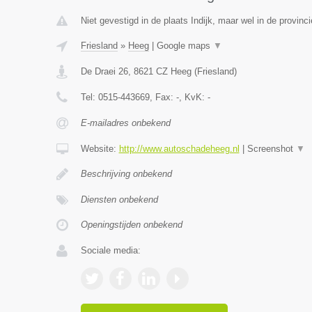
Niet gevestigd in de plaats Indijk, maar wel in de provinci
Friesland
»
Heeg
|
Google maps
▼
De Draei 26
,
8621 CZ
Heeg
(
Friesland
)
Tel:
0515-443669
, Fax:
-
, KvK:
-
E-mailadres onbekend
Website:
http://www.autoschadeheeg.nl
|
Screenshot
▼
Beschrijving onbekend
Diensten onbekend
Openingstijden onbekend
Sociale media: