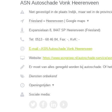
ASN Autoschade Vonk Heerenveen
Niet gevestigd in de plaats Indijk, maar wel in de provinci
Friesland
»
Heerenveen
|
Google maps
▼
Expansielaan 8
,
8447 SP
Heerenveen
(
Friesland
)
Tel:
0513 - 68 46 84
, Fax:
-
, KvK:
-
E-mail › ASN Autoschade Vonk Heerenveen
Website:
https://www.asngroep.nl/autoschade-service/a
Er moet van alles geregeld worden bij autoschade. Of het
Diensten onbekend
Openingstijden
▼
Sociale media: