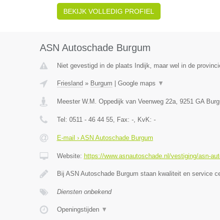
BEKIJK VOLLEDIG PROFIEL
ASN Autoschade Burgum
Niet gevestigd in de plaats Indijk, maar wel in de provinci
Friesland
»
Burgum
|
Google maps
▼
Meester W.M. Oppedijk van Veenweg 22a
,
9251 GA
Bur
Tel:
0511 - 46 44 55
, Fax:
-
, KvK:
-
E-mail › ASN Autoschade Burgum
Website:
https://www.asnautoschade.nl/vestiging/asn-a
Bij ASN Autoschade Burgum staan kwaliteit en service c
Diensten onbekend
Openingstijden
▼