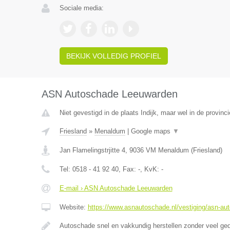
Sociale media:
BEKIJK VOLLEDIG PROFIEL
ASN Autoschade Leeuwarden
Niet gevestigd in de plaats Indijk, maar wel in de provinci
Friesland
»
Menaldum
|
Google maps
▼
Jan Flamelingstrjitte 4
,
9036 VM
Menaldum
(
Friesland
)
Tel:
0518 - 41 92 40
, Fax:
-
, KvK:
-
E-mail › ASN Autoschade Leeuwarden
Website:
https://www.asnautoschade.nl/vestiging/asn-au
Autoschade snel en vakkundig herstellen zonder veel ge