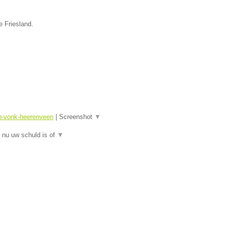
e Friesland.
sn-vonk-heerenveen
|
Screenshot
▼
 nu uw schuld is of
▼