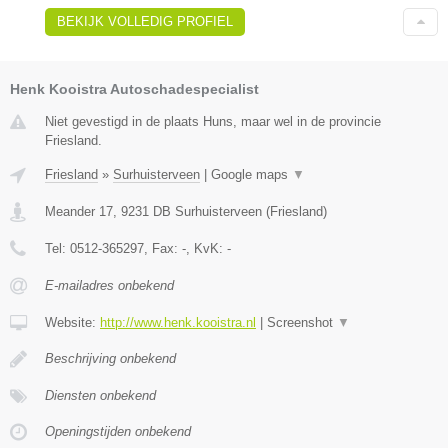
BEKIJK VOLLEDIG PROFIEL
Henk Kooistra Autoschadespecialist
Niet gevestigd in de plaats Huns, maar wel in de provincie
Friesland.
Friesland
»
Surhuisterveen
|
Google maps
▼
Meander 17
,
9231 DB
Surhuisterveen
(
Friesland
)
Tel:
0512-365297
, Fax:
-
, KvK:
-
E-mailadres onbekend
Website:
http://www.henk.kooistra.nl
|
Screenshot
▼
Beschrijving onbekend
Diensten onbekend
Openingstijden onbekend