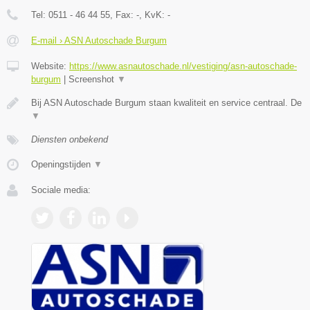
Tel:
0511 - 46 44 55
, Fax:
-
, KvK:
-
E-mail › ASN Autoschade Burgum
Website:
https://www.asnautoschade.nl/vestiging/asn-autoschade-
burgum
|
Screenshot
▼
Bij ASN Autoschade Burgum staan kwaliteit en service centraal. De
▼
Diensten onbekend
Openingstijden
▼
Sociale media: