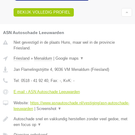
BEKIJK VOLLEDIG PROFIEL
ASN Autoschade Leeuwarden
Niet gevestigd in de plaats Huns, maar wel in de provincie
Friesland.
Friesland
»
Menaldum
|
Google maps
▼
Jan Flamelingstrjitte 4
,
9036 VM
Menaldum
(
Friesland
)
Tel:
0518 - 41 92 40
, Fax:
-
, KvK:
-
E-mail › ASN Autoschade Leeuwarden
Website:
https://www.asnautoschade.nl/vestiging/asn-autoschade-
leeuwarden
|
Screenshot
▼
Autoschade snel en vakkundig herstellen zonder veel gedoe, met
een focus op
▼
Diensten onbekend