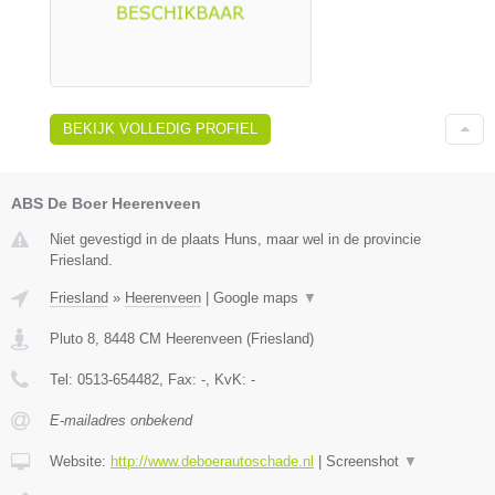
BEKIJK VOLLEDIG PROFIEL
ABS De Boer Heerenveen
Niet gevestigd in de plaats Huns, maar wel in de provincie
Friesland.
Friesland
»
Heerenveen
|
Google maps
▼
Pluto 8
,
8448 CM
Heerenveen
(
Friesland
)
Tel:
0513-654482
, Fax:
-
, KvK:
-
E-mailadres onbekend
Website:
http://www.deboerautoschade.nl
|
Screenshot
▼