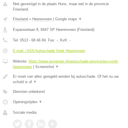
Niet gevestigd in de plaats Huns, maar wel in de provincie
Friesland.
Friesland
»
Heerenveen
|
Google maps
▼
Expansielaan 8
,
8447 SP
Heerenveen
(
Friesland
)
Tel:
0513 - 68 46 84
, Fax:
-
, KvK:
-
E-mail › ASN Autoschade Vonk Heerenveen
Website:
https://www.asngroep.nl/autoschade-service/asn-vonk-
heerenveen
|
Screenshot
▼
Er moet van alles geregeld worden bij autoschade. Of het nu uw
schuld is of
▼
Diensten onbekend
Openingstijden
▼
Sociale media: