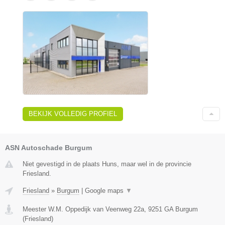
BEKIJK VOLLEDIG PROFIEL
ASN Autoschade Burgum
Niet gevestigd in de plaats Huns, maar wel in de provincie
Friesland.
Friesland
»
Burgum
|
Google maps
▼
Meester W.M. Oppedijk van Veenweg 22a
,
9251 GA
Burgum
(
Friesland
)