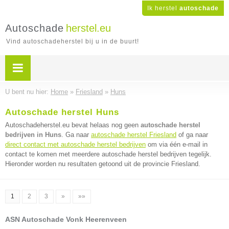
Ik herstel
autoschade
Autoschade
herstel.eu
Vind autoschadeherstel bij u in de buurt!
U bent nu hier:
Home
»
Friesland
»
Huns
Autoschade herstel Huns
Autoschadeherstel.eu bevat helaas nog geen
autoschade herstel
bedrijven in Huns
. Ga naar
autoschade herstel Friesland
of ga naar
direct contact met autoschade herstel bedrijven
om via één e-mail in
contact te komen met meerdere autoschade herstel bedrijven tegelijk.
Hieronder worden nu resultaten getoond uit de provincie Friesland.
1
2
3
»
»»
ASN Autoschade Vonk Heerenveen