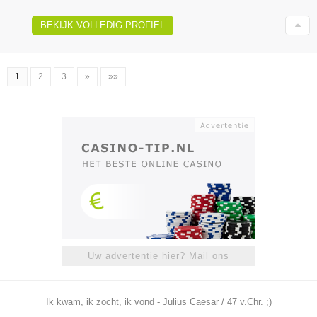
BEKIJK VOLLEDIG PROFIEL
1
2
3
»
»»
Uw advertentie hier? Mail ons
Ik kwam, ik zocht, ik vond - Julius Caesar / 47 v.Chr. ;)