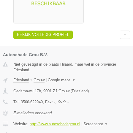
BEKIJK VOLLEDIG PROFIEL
Autoschade Grou B.V.
Niet gevestigd in de plaats Hilaard, maar wel in de provincie
Friesland.
Friesland
»
Grouw
|
Google maps
▼
Oedsmawei 17b
,
9001 ZJ
Grouw
(
Friesland
)
Tel:
0566-622949
, Fax:
-
, KvK:
-
E-mailadres onbekend
Website:
http://www.autoschadegrou.nl
|
Screenshot
▼