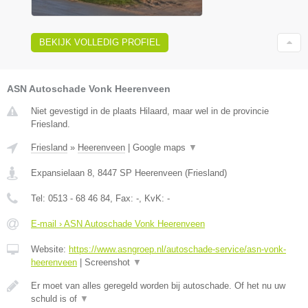
BEKIJK VOLLEDIG PROFIEL
ASN Autoschade Vonk Heerenveen
Niet gevestigd in de plaats Hilaard, maar wel in de provincie
Friesland.
Friesland
»
Heerenveen
|
Google maps
▼
Expansielaan 8
,
8447 SP
Heerenveen
(
Friesland
)
Tel:
0513 - 68 46 84
, Fax:
-
, KvK:
-
E-mail › ASN Autoschade Vonk Heerenveen
Website:
https://www.asngroep.nl/autoschade-service/asn-vonk-
heerenveen
|
Screenshot
▼
Er moet van alles geregeld worden bij autoschade. Of het nu uw
schuld is of
▼