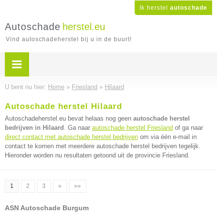
Ik herstel
autoschade
Autoschade
herstel.eu
Vind autoschadeherstel bij u in de buurt!
U bent nu hier:
Home
»
Friesland
»
Hilaard
Autoschade herstel Hilaard
Autoschadeherstel.eu bevat helaas nog geen
autoschade herstel
bedrijven in Hilaard
. Ga naar
autoschade herstel Friesland
of ga naar
direct contact met autoschade herstel bedrijven
om via één e-mail in
contact te komen met meerdere autoschade herstel bedrijven tegelijk.
Hieronder worden nu resultaten getoond uit de provincie Friesland.
1
2
3
»
»»
ASN Autoschade Burgum