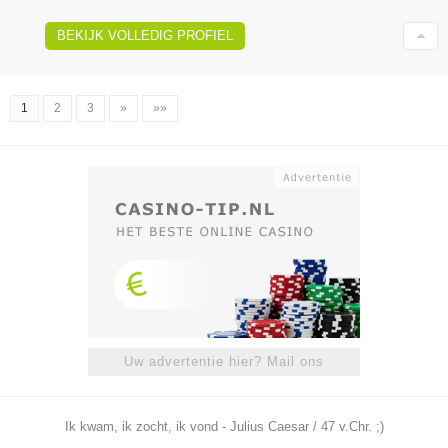
BEKIJK VOLLEDIG PROFIEL
1
2
3
»
»»
Uw advertentie hier? Mail ons
Ik kwam, ik zocht, ik vond - Julius Caesar / 47 v.Chr. ;)