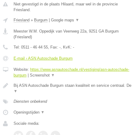
Niet gevestigd in de plaats Hilaard, maar wel in de provincie
Friesland.
Friesland
»
Burgum
|
Google maps
▼
Meester W.M. Oppedijk van Veenweg 22a
,
9251 GA
Burgum
(
Friesland
)
Tel:
0511 - 46 44 55
, Fax:
-
, KvK:
-
E-mail › ASN Autoschade Burgum
Website:
https://www.asnautoschade.nl/vestiging/asn-autoschade-
burgum
|
Screenshot
▼
Bij ASN Autoschade Burgum staan kwaliteit en service centraal. De
▼
Diensten onbekend
Openingstijden
▼
Sociale media: