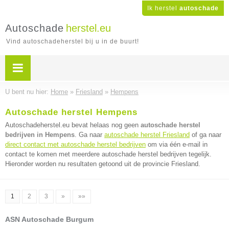
Ik herstel
autoschade
Autoschade
herstel.eu
Vind autoschadeherstel bij u in de buurt!
U bent nu hier:
Home
»
Friesland
»
Hempens
Autoschade herstel Hempens
Autoschadeherstel.eu bevat helaas nog geen
autoschade herstel
bedrijven in Hempens
. Ga naar
autoschade herstel Friesland
of ga naar
direct contact met autoschade herstel bedrijven
om via één e-mail in
contact te komen met meerdere autoschade herstel bedrijven tegelijk.
Hieronder worden nu resultaten getoond uit de provincie Friesland.
1
2
3
»
»»
ASN Autoschade Burgum