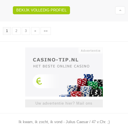
BEKIJK VOLLEDIG PROFIEL
1
2
3
»
»»
Uw advertentie hier? Mail ons
Ik kwam, ik zocht, ik vond - Julius Caesar / 47 v.Chr. ;)