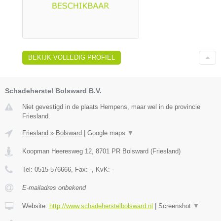
BEKIJK VOLLEDIG PROFIEL
Schadeherstel Bolsward B.V.
Niet gevestigd in de plaats Hempens, maar wel in de provincie
Friesland.
Friesland
»
Bolsward
|
Google maps
▼
Koopman Heeresweg 12
,
8701 PR
Bolsward
(
Friesland
)
Tel:
0515-576666
, Fax:
-
, KvK:
-
E-mailadres onbekend
Website:
http://www.schadeherstelbolsward.nl
|
Screenshot
▼