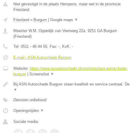
Niet gevestigd in de plaats Hempens, maar wel in de provincie
Friesland.
Friesland
»
Burgum
|
Google maps
▼
Meester W.M. Oppedijk van Veenweg 22a
,
9251 GA
Burgum
(
Friesland
)
Tel:
0511 - 46 44 55
, Fax:
-
, KvK:
-
E-mail › ASN Autoschade Burgum
Website:
https://www.asnautoschade.nl/vestiging/asn-autoschade-
burgum
|
Screenshot
▼
Bij ASN Autoschade Burgum staan kwaliteit en service centraal. De
▼
Diensten onbekend
Openingstijden
▼
Sociale media: