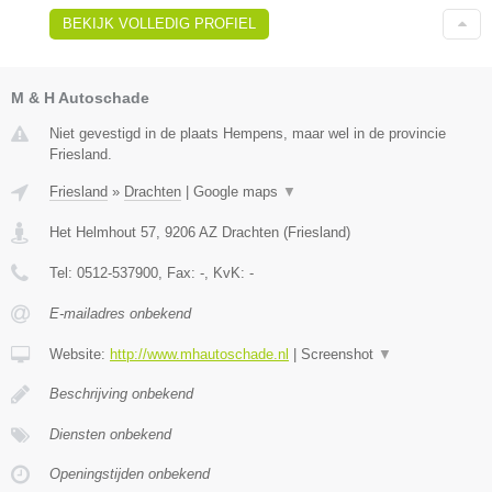
BEKIJK VOLLEDIG PROFIEL
M & H Autoschade
Niet gevestigd in de plaats Hempens, maar wel in de provincie
Friesland.
Friesland
»
Drachten
|
Google maps
▼
Het Helmhout 57
,
9206 AZ
Drachten
(
Friesland
)
Tel:
0512-537900
, Fax:
-
, KvK:
-
E-mailadres onbekend
Website:
http://www.mhautoschade.nl
|
Screenshot
▼
Beschrijving onbekend
Diensten onbekend
Openingstijden onbekend