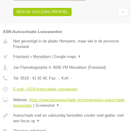
BEKIJK VOLLEDIG PROFIEL
ASN Autoschade Leeuwarden
Niet gevestigd in de plaats Hempens, maar wel in de provincie
Friesland.
Friesland
»
Menaldum
|
Google maps
▼
Jan Flamelingstrjitte 4
,
9036 VM
Menaldum
(
Friesland
)
Tel:
0518 - 41 92 40
, Fax:
-
, KvK:
-
E-mail › ASN Autoschade Leeuwarden
Website:
https://www.asnautoschade.nl/vestiging/asn-autoschade-
leeuwarden
|
Screenshot
▼
Autoschade snel en vakkundig herstellen zonder veel gedoe, met
een focus op
▼
Diensten onbekend