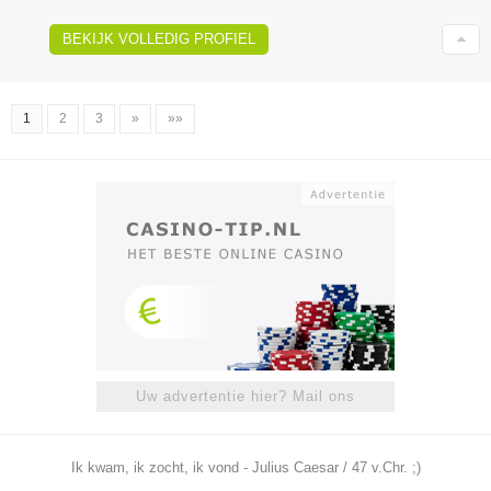
BEKIJK VOLLEDIG PROFIEL
1
2
3
»
»»
Uw advertentie hier? Mail ons
Ik kwam, ik zocht, ik vond - Julius Caesar / 47 v.Chr. ;)