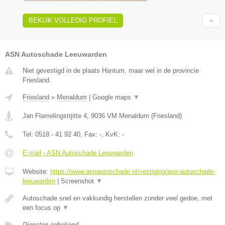
BEKIJK VOLLEDIG PROFIEL
ASN Autoschade Leeuwarden
Niet gevestigd in de plaats Hantum, maar wel in de provincie
Friesland.
Friesland
»
Menaldum
|
Google maps
▼
Jan Flamelingstrjitte 4
,
9036 VM
Menaldum
(
Friesland
)
Tel:
0518 - 41 92 40
, Fax:
-
, KvK:
-
E-mail › ASN Autoschade Leeuwarden
Website:
https://www.asnautoschade.nl/vestiging/asn-autoschade-
leeuwarden
|
Screenshot
▼
Autoschade snel en vakkundig herstellen zonder veel gedoe, met
een focus op
▼
Diensten onbekend