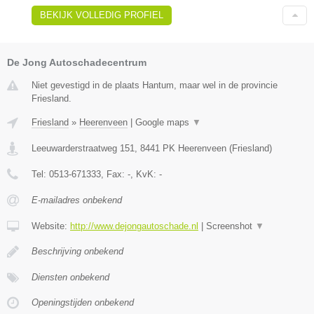
BEKIJK VOLLEDIG PROFIEL
De Jong Autoschadecentrum
Niet gevestigd in de plaats Hantum, maar wel in de provincie
Friesland.
Friesland
»
Heerenveen
|
Google maps
▼
Leeuwarderstraatweg 151
,
8441 PK
Heerenveen
(
Friesland
)
Tel:
0513-671333
, Fax:
-
, KvK:
-
E-mailadres onbekend
Website:
http://www.dejongautoschade.nl
|
Screenshot
▼
Beschrijving onbekend
Diensten onbekend
Openingstijden onbekend