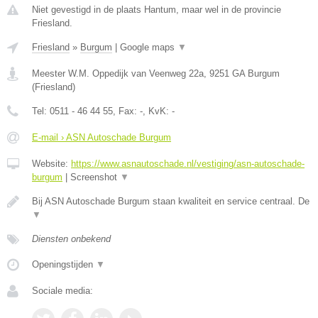
Niet gevestigd in de plaats Hantum, maar wel in de provincie
Friesland.
Friesland
»
Burgum
|
Google maps
▼
Meester W.M. Oppedijk van Veenweg 22a
,
9251 GA
Burgum
(
Friesland
)
Tel:
0511 - 46 44 55
, Fax:
-
, KvK:
-
E-mail › ASN Autoschade Burgum
Website:
https://www.asnautoschade.nl/vestiging/asn-autoschade-
burgum
|
Screenshot
▼
Bij ASN Autoschade Burgum staan kwaliteit en service centraal. De
▼
Diensten onbekend
Openingstijden
▼
Sociale media: