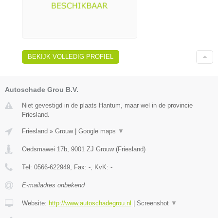
BEKIJK VOLLEDIG PROFIEL
Autoschade Grou B.V.
Niet gevestigd in de plaats Hantum, maar wel in de provincie
Friesland.
Friesland
»
Grouw
|
Google maps
▼
Oedsmawei 17b
,
9001 ZJ
Grouw
(
Friesland
)
Tel:
0566-622949
, Fax:
-
, KvK:
-
E-mailadres onbekend
Website:
http://www.autoschadegrou.nl
|
Screenshot
▼