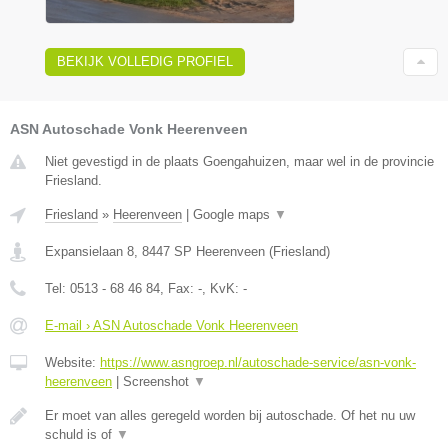
BEKIJK VOLLEDIG PROFIEL
ASN Autoschade Vonk Heerenveen
Niet gevestigd in de plaats Goengahuizen, maar wel in de provincie
Friesland.
Friesland
»
Heerenveen
|
Google maps
▼
Expansielaan 8
,
8447 SP
Heerenveen
(
Friesland
)
Tel:
0513 - 68 46 84
, Fax:
-
, KvK:
-
E-mail › ASN Autoschade Vonk Heerenveen
Website:
https://www.asngroep.nl/autoschade-service/asn-vonk-
heerenveen
|
Screenshot
▼
Er moet van alles geregeld worden bij autoschade. Of het nu uw
schuld is of
▼