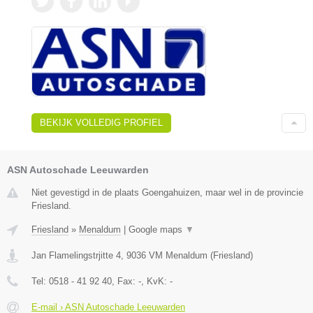
BEKIJK VOLLEDIG PROFIEL
ASN Autoschade Leeuwarden
Niet gevestigd in de plaats Goengahuizen, maar wel in de provincie
Friesland.
Friesland
»
Menaldum
|
Google maps
▼
Jan Flamelingstrjitte 4
,
9036 VM
Menaldum
(
Friesland
)
Tel:
0518 - 41 92 40
, Fax:
-
, KvK:
-
E-mail › ASN Autoschade Leeuwarden