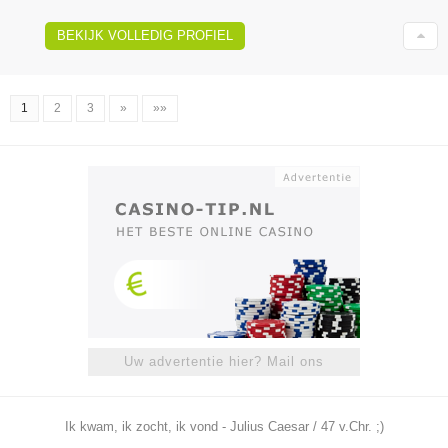
BEKIJK VOLLEDIG PROFIEL
1
2
3
»
»»
Uw advertentie hier? Mail ons
Ik kwam, ik zocht, ik vond - Julius Caesar / 47 v.Chr. ;)