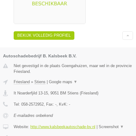
BEKIJK VOLLEDIG PROFIEL
Autoschadebedrijf B. Kalsbeek B.V.
Niet gevestigd in de plaats Goengahuizen, maar wel in de provincie
Friesland.
Friesland
»
Stiens
|
Google maps
▼
It Noarderfjild 13-15
,
9051 BM
Stiens
(
Friesland
)
Tel:
058-2572952
, Fax:
-
, KvK:
-
E-mailadres onbekend
Website:
http://www.kalsbeekautoschade-bv.nl
|
Screenshot
▼