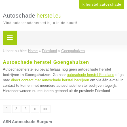
Ik herstel
autoschade
Autoschade
herstel.eu
Vind autoschadeherstel bij u in de buurt!
U bent nu hier:
Home
»
Friesland
»
Goengahuizen
Autoschade herstel Goengahuizen
Autoschadeherstel.eu bevat helaas nog geen
autoschade herstel
bedrijven in Goengahuizen
. Ga naar
autoschade herstel Friesland
of ga
naar
direct contact met autoschade herstel bedrijven
om via één e-mail in
contact te komen met meerdere autoschade herstel bedrijven tegelijk.
Hieronder worden nu resultaten getoond uit de provincie Friesland.
1
2
3
»
»»
ASN Autoschade Burgum