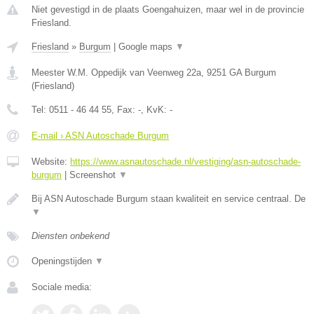
Niet gevestigd in de plaats Goengahuizen, maar wel in de provincie
Friesland.
Friesland
»
Burgum
|
Google maps
▼
Meester W.M. Oppedijk van Veenweg 22a
,
9251 GA
Burgum
(
Friesland
)
Tel:
0511 - 46 44 55
, Fax:
-
, KvK:
-
E-mail › ASN Autoschade Burgum
Website:
https://www.asnautoschade.nl/vestiging/asn-autoschade-
burgum
|
Screenshot
▼
Bij ASN Autoschade Burgum staan kwaliteit en service centraal. De
▼
Diensten onbekend
Openingstijden
▼
Sociale media: