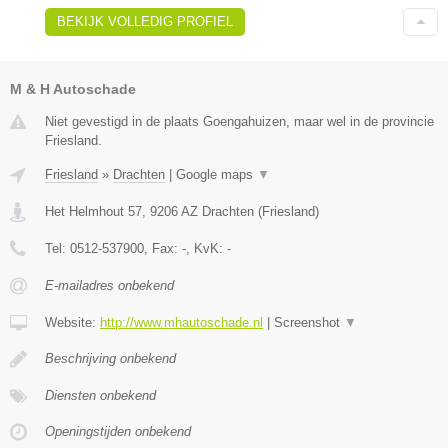
BEKIJK VOLLEDIG PROFIEL
M & H Autoschade
Niet gevestigd in de plaats Goengahuizen, maar wel in de provincie
Friesland.
Friesland
»
Drachten
|
Google maps
▼
Het Helmhout 57
,
9206 AZ
Drachten
(
Friesland
)
Tel:
0512-537900
, Fax:
-
, KvK:
-
E-mailadres onbekend
Website:
http://www.mhautoschade.nl
|
Screenshot
▼
Beschrijving onbekend
Diensten onbekend
Openingstijden onbekend