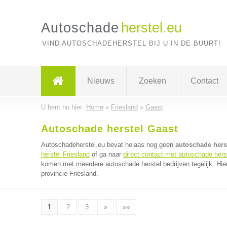
Autoschade
herstel.eu
VIND AUTOSCHADEHERSTEL BIJ U IN DE BUURT!
Nieuws
Zoeken
Contact
U bent nu hier:
Home
»
Friesland
»
Gaast
Autoschade herstel Gaast
Autoschadeherstel.eu bevat helaas nog geen
autoschade herst
herstel Friesland
of ga naar
direct contact met autoschade herst
komen met meerdere autoschade herstel bedrijven tegelijk. Hie
provincie Friesland.
1
2
3
»
»»