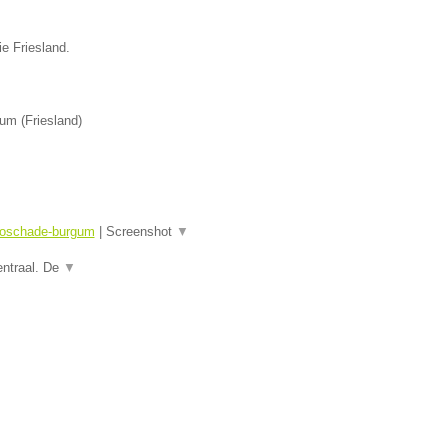
ie Friesland.
gum
(
Friesland
)
utoschade-burgum
|
Screenshot
▼
entraal. De
▼