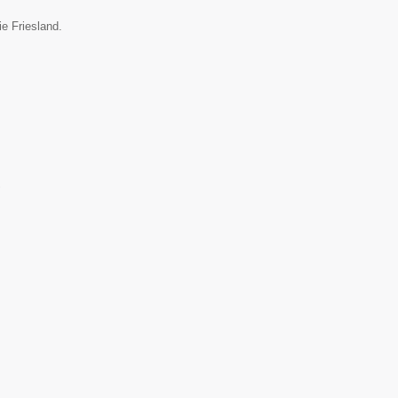
ie Friesland.
▼