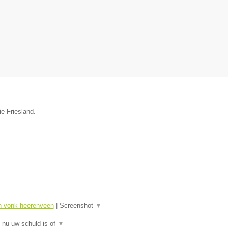
ie Friesland.
sn-vonk-heerenveen
|
Screenshot
▼
 nu uw schuld is of
▼