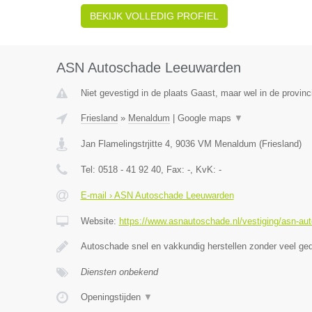
BEKIJK VOLLEDIG PROFIEL
ASN Autoschade Leeuwarden
Niet gevestigd in de plaats Gaast, maar wel in de provinc
Friesland
»
Menaldum
|
Google maps
▼
Jan Flamelingstrjitte 4
,
9036 VM
Menaldum
(
Friesland
)
Tel:
0518 - 41 92 40
, Fax:
-
, KvK:
-
E-mail › ASN Autoschade Leeuwarden
Website:
https://www.asnautoschade.nl/vestiging/asn-au
Autoschade snel en vakkundig herstellen zonder veel ge
Diensten onbekend
Openingstijden
▼