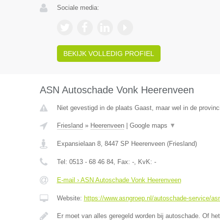
Sociale media:
BEKIJK VOLLEDIG PROFIEL
ASN Autoschade Vonk Heerenveen
Niet gevestigd in de plaats Gaast, maar wel in de provinc
Friesland
»
Heerenveen
|
Google maps
▼
Expansielaan 8
,
8447 SP
Heerenveen
(
Friesland
)
Tel:
0513 - 68 46 84
, Fax:
-
, KvK:
-
E-mail › ASN Autoschade Vonk Heerenveen
Website:
https://www.asngroep.nl/autoschade-service/a
Er moet van alles geregeld worden bij autoschade. Of het