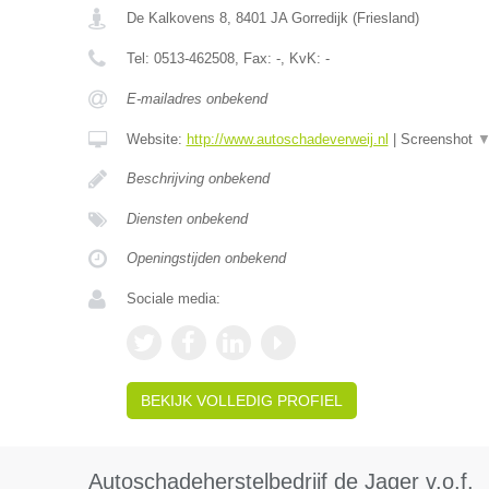
De Kalkovens 8
,
8401 JA
Gorredijk
(
Friesland
)
Tel:
0513-462508
, Fax:
-
, KvK:
-
E-mailadres onbekend
Website:
http://www.autoschadeverweij.nl
|
Screenshot
Beschrijving onbekend
Diensten onbekend
Openingstijden onbekend
Sociale media:
BEKIJK VOLLEDIG PROFIEL
Autoschadeherstelbedrijf de Jager v.o.f.