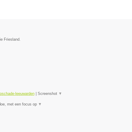
ie Friesland.
toschade-leeuwarden
|
Screenshot
▼
doe, met een focus op
▼