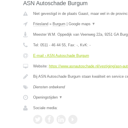
ASN Autoschade Burgum
Niet gevestigd in de plaats Gaast, maar wel in de provinc
Friesland
»
Burgum
|
Google maps
▼
Meester W.M. Oppedijk van Veenweg 22a
,
9251 GA
Bur
Tel:
0511 - 46 44 55
, Fax:
-
, KvK:
-
E-mail › ASN Autoschade Burgum
Website:
https://www.asnautoschade.nl/vestiging/asn-a
Bij ASN Autoschade Burgum staan kwaliteit en service c
Diensten onbekend
Openingstijden
▼
Sociale media: