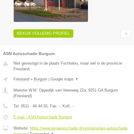
BEKIJK VOLLEDIG PROFIEL
ASN Autoschade Burgum
Niet gevestigd in de plaats Fochteloo, maar wel in de provincie
Friesland.
Friesland
»
Burgum
|
Google maps
▼
Meester W.M. Oppedijk van Veenweg 22a
,
9251 GA
Burgum
(
Friesland
)
Tel:
0511 - 46 44 55
, Fax:
-
, KvK:
-
E-mail › ASN Autoschade Burgum
Website:
https://www.asnautoschade.nl/vestiging/asn-autoschade-
burgum
|
Screenshot
▼