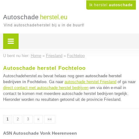
Ik herstel
autoschade
Autoschade
herstel.eu
Vind autoschadeherstel bij u in de buurt!
U bent nu hier:
Home
»
Friesland
»
Fochteloo
Autoschade herstel Fochteloo
Autoschadeherstel.eu bevat helaas nog geen
autoschade herstel
bedrijven in Fochteloo
. Ga naar
autoschade herstel Friesland
of ga naar
direct contact met autoschade herstel bedrijven
om via één e-mail in
contact te komen met meerdere autoschade herstel bedrijven tegelijk.
Hieronder worden nu resultaten getoond uit de provincie Friesland.
1
2
3
»
»»
ASN Autoschade Vonk Heerenveen