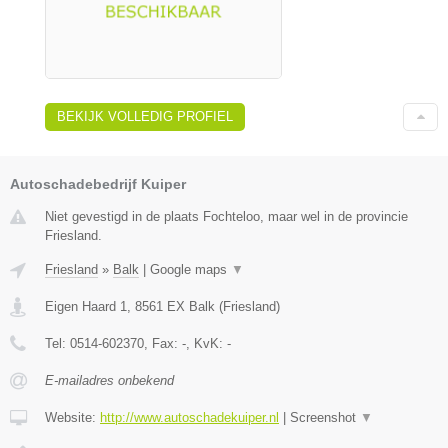
BEKIJK VOLLEDIG PROFIEL
Autoschadebedrijf Kuiper
Niet gevestigd in de plaats Fochteloo, maar wel in de provincie
Friesland.
Friesland
»
Balk
|
Google maps
▼
Eigen Haard 1
,
8561 EX
Balk
(
Friesland
)
Tel:
0514-602370
, Fax:
-
, KvK:
-
E-mailadres onbekend
Website:
http://www.autoschadekuiper.nl
|
Screenshot
▼