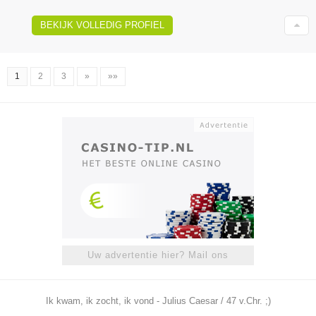
BEKIJK VOLLEDIG PROFIEL
1
2
3
»
»»
Uw advertentie hier? Mail ons
Ik kwam, ik zocht, ik vond - Julius Caesar / 47 v.Chr. ;)