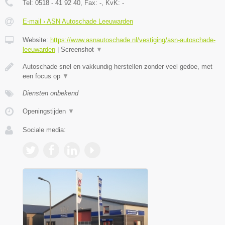
Tel:
0518 - 41 92 40
, Fax:
-
, KvK:
-
E-mail › ASN Autoschade Leeuwarden
Website:
https://www.asnautoschade.nl/vestiging/asn-autoschade-
leeuwarden
|
Screenshot
▼
Autoschade snel en vakkundig herstellen zonder veel gedoe, met
een focus op
▼
Diensten onbekend
Openingstijden
▼
Sociale media: