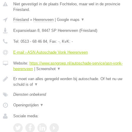
Niet gevestigd in de plaats Fochteloo, maar wel in de provincie
Friesland.
Friesland
»
Heerenveen
|
Google maps
▼
Expansielaan 8
,
8447 SP
Heerenveen
(
Friesland
)
Tel:
0513 - 68 46 84
, Fax:
-
, KvK:
-
E-mail › ASN Autoschade Vonk Heerenveen
Website:
https://www.asngroep.nl/autoschade-service/asn-vonk-
heerenveen
|
Screenshot
▼
Er moet van alles geregeld worden bij autoschade. Of het nu uw
schuld is of
▼
Diensten onbekend
Openingstijden
▼
Sociale media: