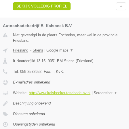
BEKIJK VOLLEDIG PROFIEL
Autoschadebedrijf B. Kalsbeek B.V.
Niet gevestigd in de plaats Fochteloo, maar wel in de provincie
Friesland.
Friesland
»
Stiens
|
Google maps
▼
It Noarderfjild 13-15
,
9051 BM
Stiens
(
Friesland
)
Tel:
058-2572952
, Fax:
-
, KvK:
-
E-mailadres onbekend
Website:
http://www.kalsbeekautoschade-bv.nl
|
Screenshot
▼
Beschrijving onbekend
Diensten onbekend
Openingstijden onbekend