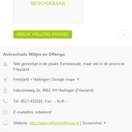
BEKIJK VOLLEDIG PROFIEL
Autoschade Wiltjer en Offenga
Niet gevestigd in de plaats Eernewoude, maar wel in de provincie
Friesland.
Friesland
»
Harlingen
|
Google maps
▼
Industrieweg 2a
,
8861 VH
Harlingen
(
Friesland
)
Tel:
0517-431016
, Fax:
-
, KvK:
-
E-mailadres onbekend
Website:
http://www.wiltjerenoffenga.nl
|
Screenshot
▼