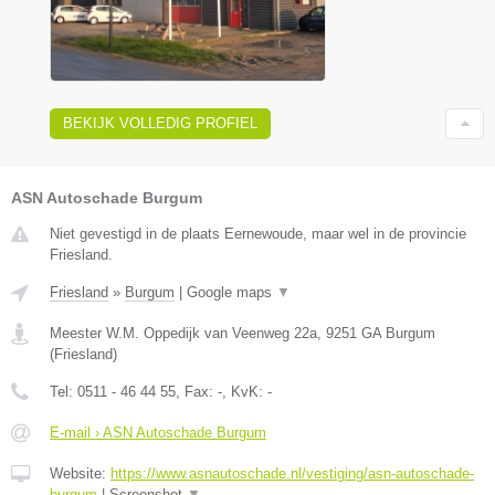
BEKIJK VOLLEDIG PROFIEL
ASN Autoschade Burgum
Niet gevestigd in de plaats Eernewoude, maar wel in de provincie
Friesland.
Friesland
»
Burgum
|
Google maps
▼
Meester W.M. Oppedijk van Veenweg 22a
,
9251 GA
Burgum
(
Friesland
)
Tel:
0511 - 46 44 55
, Fax:
-
, KvK:
-
E-mail › ASN Autoschade Burgum
Website:
https://www.asnautoschade.nl/vestiging/asn-autoschade-
burgum
|
Screenshot
▼