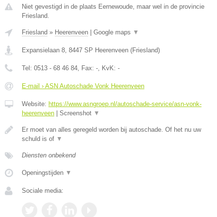
Niet gevestigd in de plaats Eernewoude, maar wel in de provincie
Friesland.
Friesland
»
Heerenveen
|
Google maps
▼
Expansielaan 8
,
8447 SP
Heerenveen
(
Friesland
)
Tel:
0513 - 68 46 84
, Fax:
-
, KvK:
-
E-mail › ASN Autoschade Vonk Heerenveen
Website:
https://www.asngroep.nl/autoschade-service/asn-vonk-
heerenveen
|
Screenshot
▼
Er moet van alles geregeld worden bij autoschade. Of het nu uw
schuld is of
▼
Diensten onbekend
Openingstijden
▼
Sociale media: