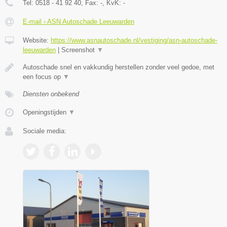
Tel:
0518 - 41 92 40
, Fax:
-
, KvK:
-
E-mail › ASN Autoschade Leeuwarden
Website:
https://www.asnautoschade.nl/vestiging/asn-autoschade-
leeuwarden
|
Screenshot
▼
Autoschade snel en vakkundig herstellen zonder veel gedoe, met
een focus op
▼
Diensten onbekend
Openingstijden
▼
Sociale media: