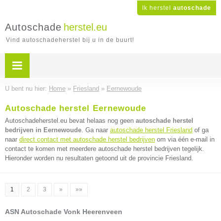
Ik herstel
autoschade
Autoschade
herstel.eu
Vind autoschadeherstel bij u in de buurt!
U bent nu hier:
Home
»
Friesland
»
Eernewoude
Autoschade herstel Eernewoude
Autoschadeherstel.eu bevat helaas nog geen
autoschade herstel
bedrijven in Eernewoude
. Ga naar
autoschade herstel Friesland
of ga
naar
direct contact met autoschade herstel bedrijven
om via één e-mail in
contact te komen met meerdere autoschade herstel bedrijven tegelijk.
Hieronder worden nu resultaten getoond uit de provincie Friesland.
1
2
3
»
»»
ASN Autoschade Vonk Heerenveen