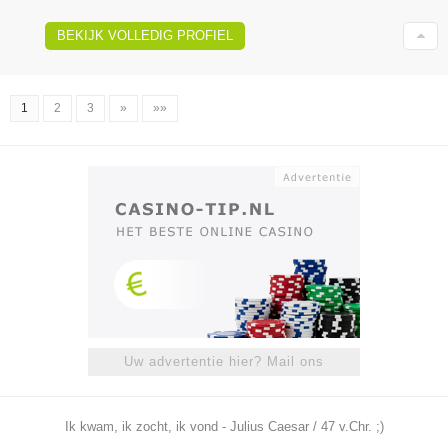
BEKIJK VOLLEDIG PROFIEL
1
2
3
»
»»
Uw advertentie hier? Mail ons
Ik kwam, ik zocht, ik vond - Julius Caesar / 47 v.Chr. ;)