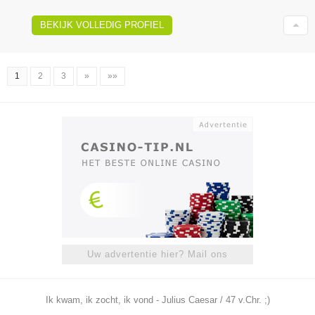
BEKIJK VOLLEDIG PROFIEL
1
2
3
»
»»
Uw advertentie hier? Mail ons
Ik kwam, ik zocht, ik vond - Julius Caesar / 47 v.Chr. ;)