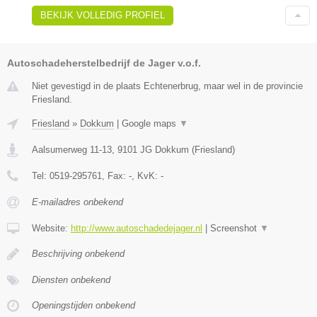
BEKIJK VOLLEDIG PROFIEL
Autoschadeherstelbedrijf de Jager v.o.f.
Niet gevestigd in de plaats Echtenerbrug, maar wel in de provincie
Friesland.
Friesland
»
Dokkum
|
Google maps
▼
Aalsumerweg 11-13
,
9101 JG
Dokkum
(
Friesland
)
Tel:
0519-295761
, Fax:
-
, KvK:
-
E-mailadres onbekend
Website:
http://www.autoschadedejager.nl
|
Screenshot
▼
Beschrijving onbekend
Diensten onbekend
Openingstijden onbekend