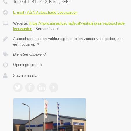
Tel:
0518 - 41 92 40
, Fax:
-
, KvK:
-
E-mail › ASN Autoschade Leeuwarden
Website:
https://www.asnautoschade.nl/vestiging/asn-autoschade-
leeuwarden
|
Screenshot
▼
Autoschade snel en vakkundig herstellen zonder veel gedoe, met
een focus op
▼
Diensten onbekend
Openingstijden
▼
Sociale media: