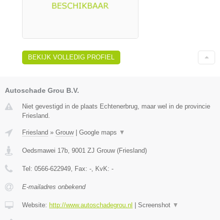
BEKIJK VOLLEDIG PROFIEL
Autoschade Grou B.V.
Niet gevestigd in de plaats Echtenerbrug, maar wel in de provincie
Friesland.
Friesland
»
Grouw
|
Google maps
▼
Oedsmawei 17b
,
9001 ZJ
Grouw
(
Friesland
)
Tel:
0566-622949
, Fax:
-
, KvK:
-
E-mailadres onbekend
Website:
http://www.autoschadegrou.nl
|
Screenshot
▼