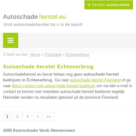
Ik herstel
autoschade
Autoschade
herstel.eu
Vind autoschadeherstel bij u in de buurt!
U bent nu hier:
Home
»
Friesland
»
Echtenerbrug
Autoschade herstel Echtenerbrug
Autoschadeherstel.eu bevat helaas nog geen
autoschade herstel
bedrijven in Echtenerbrug
. Ga naar
autoschade herstel Friesland
of ga
naar
direct contact met autoschade herstel bedrijven
om via één e-mail in
contact te komen met meerdere autoschade herstel bedrijven tegelijk.
Hieronder worden nu resultaten getoond uit de provincie Friesland.
1
2
3
»
»»
ASN Autoschade Vonk Heerenveen