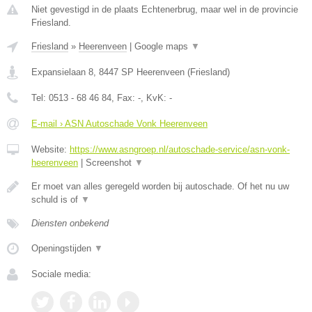
Niet gevestigd in de plaats Echtenerbrug, maar wel in de provincie
Friesland.
Friesland
»
Heerenveen
|
Google maps
▼
Expansielaan 8
,
8447 SP
Heerenveen
(
Friesland
)
Tel:
0513 - 68 46 84
, Fax:
-
, KvK:
-
E-mail › ASN Autoschade Vonk Heerenveen
Website:
https://www.asngroep.nl/autoschade-service/asn-vonk-
heerenveen
|
Screenshot
▼
Er moet van alles geregeld worden bij autoschade. Of het nu uw
schuld is of
▼
Diensten onbekend
Openingstijden
▼
Sociale media: