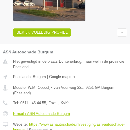
BEKIJK VOLLEDIG PROFIEL
ASN Autoschade Burgum
Niet gevestigd in de plaats Echtenerbrug, maar wel in de provincie
Friesland.
Friesland
»
Burgum
|
Google maps
▼
Meester W.M. Oppedijk van Veenweg 22a
,
9251 GA
Burgum
(
Friesland
)
Tel:
0511 - 46 44 55
, Fax:
-
, KvK:
-
E-mail › ASN Autoschade Burgum
Website:
https://www.asnautoschade.nl/vestiging/asn-autoschade-
burgum
|
Screenshot
▼