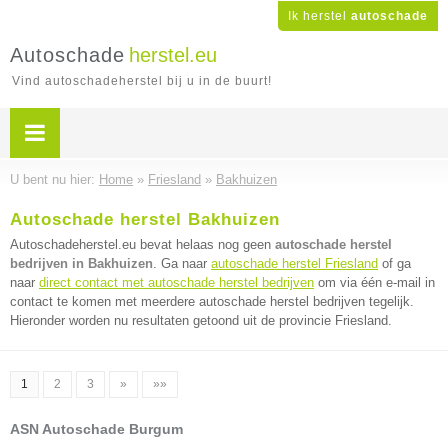
Ik herstel
autoschade
Autoschade
herstel.eu
Vind autoschadeherstel bij u in de buurt!
U bent nu hier:
Home
»
Friesland
»
Bakhuizen
Autoschade herstel Bakhuizen
Autoschadeherstel.eu bevat helaas nog geen
autoschade herstel
bedrijven in Bakhuizen
. Ga naar
autoschade herstel Friesland
of ga
naar
direct contact met autoschade herstel bedrijven
om via één e-mail in
contact te komen met meerdere autoschade herstel bedrijven tegelijk.
Hieronder worden nu resultaten getoond uit de provincie Friesland.
1
2
3
»
»»
ASN Autoschade Burgum