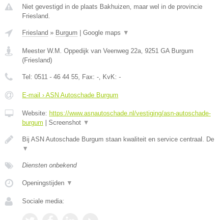
Niet gevestigd in de plaats Bakhuizen, maar wel in de provincie
Friesland.
Friesland
»
Burgum
|
Google maps
▼
Meester W.M. Oppedijk van Veenweg 22a
,
9251 GA
Burgum
(
Friesland
)
Tel:
0511 - 46 44 55
, Fax:
-
, KvK:
-
E-mail › ASN Autoschade Burgum
Website:
https://www.asnautoschade.nl/vestiging/asn-autoschade-
burgum
|
Screenshot
▼
Bij ASN Autoschade Burgum staan kwaliteit en service centraal. De
▼
Diensten onbekend
Openingstijden
▼
Sociale media: