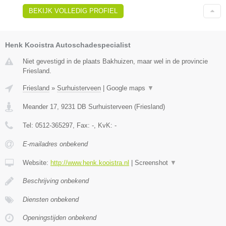
BEKIJK VOLLEDIG PROFIEL
Henk Kooistra Autoschadespecialist
Niet gevestigd in de plaats Bakhuizen, maar wel in de provincie
Friesland.
Friesland
»
Surhuisterveen
|
Google maps
▼
Meander 17
,
9231 DB
Surhuisterveen
(
Friesland
)
Tel:
0512-365297
, Fax:
-
, KvK:
-
E-mailadres onbekend
Website:
http://www.henk.kooistra.nl
|
Screenshot
▼
Beschrijving onbekend
Diensten onbekend
Openingstijden onbekend