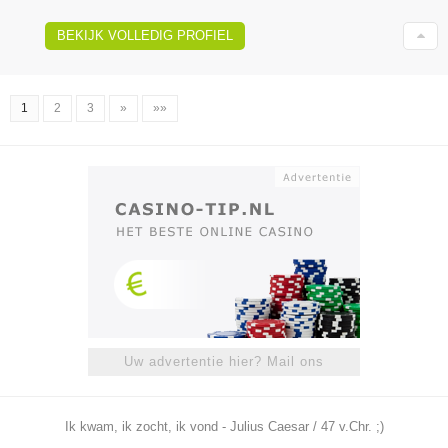
BEKIJK VOLLEDIG PROFIEL
1
2
3
»
»»
Uw advertentie hier? Mail ons
Ik kwam, ik zocht, ik vond - Julius Caesar / 47 v.Chr. ;)