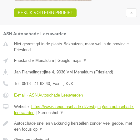
BEKIJK VOLLEDIG PROFIEL
ASN Autoschade Leeuwarden
Niet gevestigd in de plaats Bakhuizen, maar wel in de provincie
Friesland.
Friesland
»
Menaldum
|
Google maps
▼
Jan Flamelingstrjitte 4
,
9036 VM
Menaldum
(
Friesland
)
Tel:
0518 - 41 92 40
, Fax:
-
, KvK:
-
E-mail › ASN Autoschade Leeuwarden
Website:
https://www.asnautoschade.nl/vestiging/asn-autoschade-
leeuwarden
|
Screenshot
▼
Autoschade snel en vakkundig herstellen zonder veel gedoe, met
een focus op
▼
Diensten onbekend