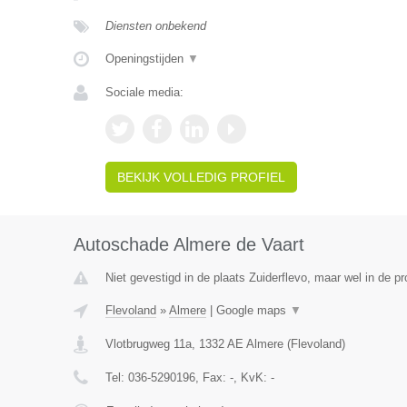
Diensten onbekend
Openingstijden
▼
Sociale media:
BEKIJK VOLLEDIG PROFIEL
Autoschade Almere de Vaart
Niet gevestigd in de plaats Zuiderflevo, maar wel in de pr
Flevoland
»
Almere
|
Google maps
▼
Vlotbrugweg 11a
,
1332 AE
Almere
(
Flevoland
)
Tel:
036-5290196
, Fax:
-
, KvK:
-