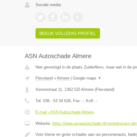
Sociale media:
BEKIJK VOLLEDIG PROFIEL
ASN Autoschade Almere
Niet gevestigd in de plaats Zuiderflevo, maar wel in de pr
Flevoland
»
Almere
|
Google maps
▼
Xenonstraat 11
,
1362 GD
Almere
(
Flevoland
)
Tel:
036 - 53 34 626
, Fax:
-
, KvK:
-
E-mail › ASN Autoschade Almere
Website:
https://www.asnautoschade.nl/vestiging/asn-al
Voor kleine en grote schades aan uw personenauto, bedr