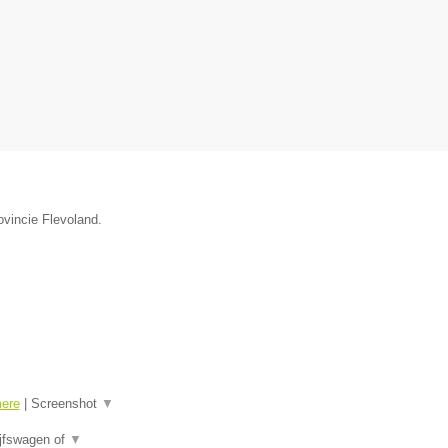
ovincie Flevoland.
mere
|
Screenshot
▼
ijfswagen of
▼