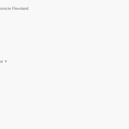
ovincie Flevoland.
ot
▼