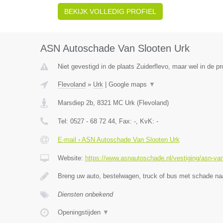
BEKIJK VOLLEDIG PROFIEL
ASN Autoschade Van Slooten Urk
Niet gevestigd in de plaats Zuiderflevo, maar wel in de pr
Flevoland
»
Urk
|
Google maps
▼
Marsdiep 2b
,
8321 MC
Urk
(
Flevoland
)
Tel:
0527 - 68 72 44
, Fax:
-
, KvK:
-
E-mail › ASN Autoschade Van Slooten Urk
Website:
https://www.asnautoschade.nl/vestiging/asn-van
Breng uw auto, bestelwagen, truck of bus met schade 
Diensten onbekend
Openingstijden
▼