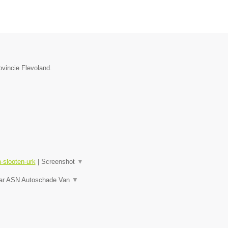
ovincie Flevoland.
-slooten-urk
|
Screenshot
▼
naar ASN Autoschade Van
▼