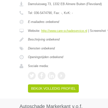
Damsluisweg 73
,
1332 EB
Almere Buiten
(
Flevoland
)
Tel:
036-5474790
, Fax:
-
, KvK:
-
E-mailadres onbekend
Website:
http://www.care-schadeservice.nl
|
Screenshot
Beschrijving onbekend
Diensten onbekend
Openingstijden onbekend
Sociale media:
BEKIJK VOLLEDIG PROFIEL
Autoschade Markerkant v.o.f.