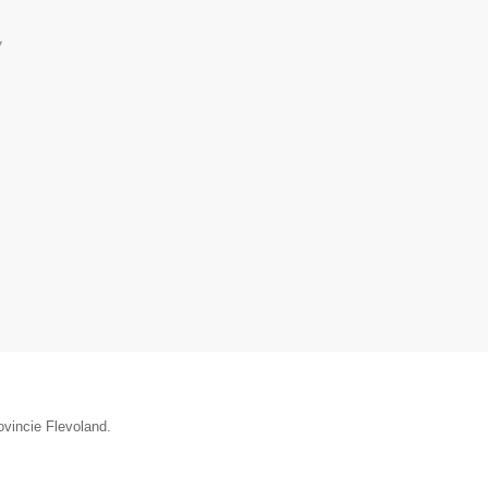
▼
ovincie Flevoland.