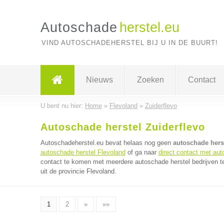
Autoschade
herstel.eu
VIND AUTOSCHADEHERSTEL BIJ U IN DE BUURT!
Nieuws
Zoeken
Contact
U bent nu hier:
Home
»
Flevoland
»
Zuiderflevo
Autoschade herstel Zuiderflevo
Autoschadeherstel.eu bevat helaas nog geen
autoschade herst
autoschade herstel Flevoland
of ga naar
direct contact met aut
contact te komen met meerdere autoschade herstel bedrijven te
uit de provincie Flevoland.
1
2
»
»»