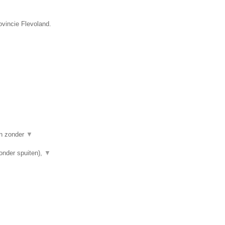
ovincie Flevoland.
en zonder
▼
onder spuiten),
▼