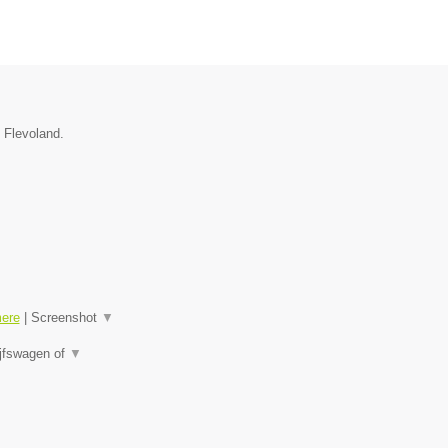
e Flevoland.
mere
|
Screenshot
▼
ijfswagen of
▼