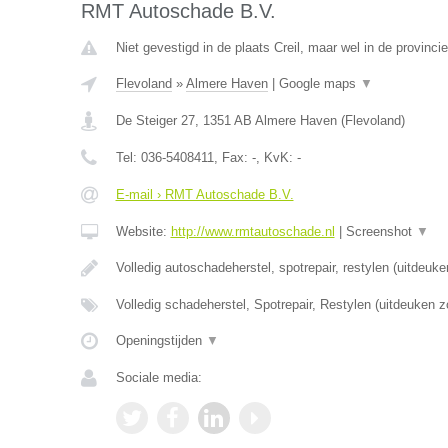
RMT Autoschade B.V.
Niet gevestigd in de plaats Creil, maar wel in de provinci
Flevoland
»
Almere Haven
|
Google maps
▼
De Steiger 27
,
1351 AB
Almere Haven
(
Flevoland
)
Tel:
036-5408411
, Fax:
-
, KvK:
-
E-mail › RMT Autoschade B.V.
Website:
http://www.rmtautoschade.nl
|
Screenshot
▼
Volledig autoschadeherstel, spotrepair, restylen (uitdeuk
Volledig schadeherstel, Spotrepair, Restylen (uitdeuken z
Openingstijden
▼
Sociale media: