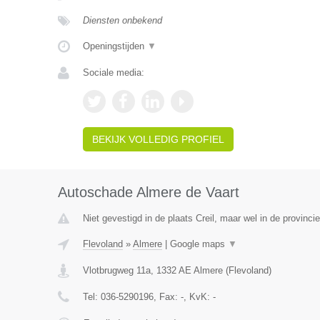
Diensten onbekend
Openingstijden
▼
Sociale media:
BEKIJK VOLLEDIG PROFIEL
Autoschade Almere de Vaart
Niet gevestigd in de plaats Creil, maar wel in de provinci
Flevoland
»
Almere
|
Google maps
▼
Vlotbrugweg 11a
,
1332 AE
Almere
(
Flevoland
)
Tel:
036-5290196
, Fax:
-
, KvK:
-