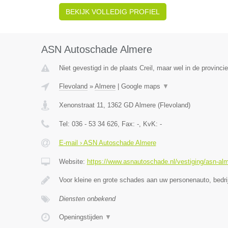
BEKIJK VOLLEDIG PROFIEL
ASN Autoschade Almere
Niet gevestigd in de plaats Creil, maar wel in de provinci
Flevoland
»
Almere
|
Google maps
▼
Xenonstraat 11
,
1362 GD
Almere
(
Flevoland
)
Tel:
036 - 53 34 626
, Fax:
-
, KvK:
-
E-mail › ASN Autoschade Almere
Website:
https://www.asnautoschade.nl/vestiging/asn-al
Voor kleine en grote schades aan uw personenauto, bedr
Diensten onbekend
Openingstijden
▼