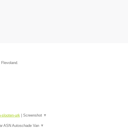
e Flevoland.
-slooten-urk
|
Screenshot
▼
naar ASN Autoschade Van
▼