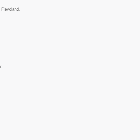
e Flevoland.
▼