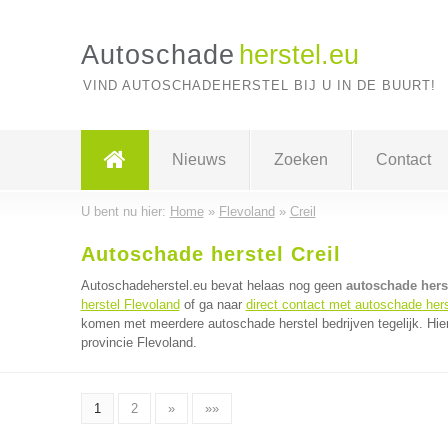
Autoschade
herstel.eu
VIND AUTOSCHADEHERSTEL BIJ U IN DE BUURT!
Nieuws
Zoeken
Contact
U bent nu hier:
Home
»
Flevoland
»
Creil
Autoschade herstel Creil
Autoschadeherstel.eu bevat helaas nog geen
autoschade herst
herstel Flevoland
of ga naar
direct contact met autoschade hers
komen met meerdere autoschade herstel bedrijven tegelijk. Hie
provincie Flevoland.
1
2
»
»»