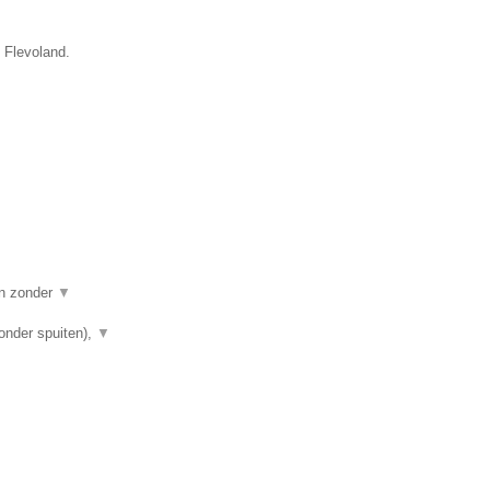
e Flevoland.
en zonder
▼
onder spuiten),
▼