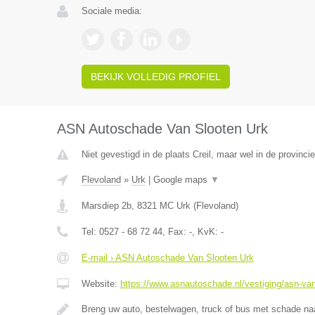
Sociale media:
BEKIJK VOLLEDIG PROFIEL
ASN Autoschade Van Slooten Urk
Niet gevestigd in de plaats Creil, maar wel in de provinci
Flevoland
»
Urk
|
Google maps
▼
Marsdiep 2b
,
8321 MC
Urk
(
Flevoland
)
Tel:
0527 - 68 72 44
, Fax:
-
, KvK:
-
E-mail › ASN Autoschade Van Slooten Urk
Website:
https://www.asnautoschade.nl/vestiging/asn-van
Breng uw auto, bestelwagen, truck of bus met schade 