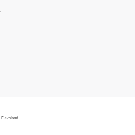
▼
e Flevoland.