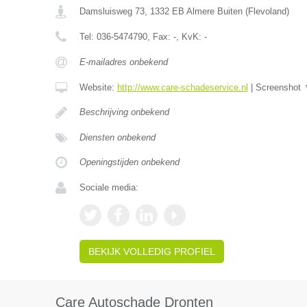
Damsluisweg 73
,
1332 EB
Almere Buiten
(
Flevoland
)
Tel:
036-5474790
, Fax:
-
, KvK:
-
E-mailadres onbekend
Website:
http://www.care-schadeservice.nl
|
Screenshot
Beschrijving onbekend
Diensten onbekend
Openingstijden onbekend
Sociale media:
BEKIJK VOLLEDIG PROFIEL
Care Autoschade Dronten