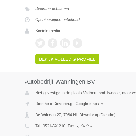
Diensten onbekend
Openingstijden onbekend
Sociale media:
BEKIJK VOLLEDIG PROFIEL
Autobedrijf Wanningen BV
Niet gevestigd in de plaats Valthermond Tweede, maar wel
Drenthe
»
Dieverbrug
|
Google maps
▼
De Wringen 27
,
7984 NL
Dieverbrug
(
Drenthe
)
Tel:
0521-591216
, Fax:
-
, KvK:
-