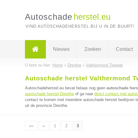
Autoschade
herstel.eu
VIND AUTOSCHADEHERSTEL BIJ U IN DE BUURT!
Nieuws
Zoeken
Contact
U bent nu hier:
Home
»
Drenthe
»
Valthermond Tweede
Autoschade herstel Valthermond T
Autoschadeherstel.eu bevat helaas nog geen
autoschade hers
autoschade herstel Drenthe
of ga naar
direct contact met autos
contact te komen met meerdere autoschade herstel bedrijven te
uit de provincie Drenthe.
««
«
1
2
3